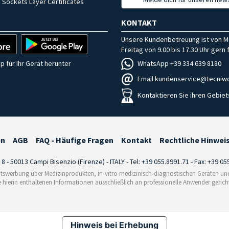
 Sockets Layer Certificates
KONTAKT
Unsere Kundenbetreuung ist von M
Freitag von 9.00 bis 17.30 Uhr gern f
WhatsApp +39 334 639 8180
p für Ihr Gerät herunter
Email kundenservice@tecniwo
Kontaktieren Sie ihren Gebiet
en
AGB
FAQ - Häufige Fragen
Kontakt
Rechtliche Hinwei
i 8 - 50013 Campi Bisenzio (Firenze) - ITALY - Tel: +39 055.8991.71 - Fax: +39 0
tswerbung über Medizinprodukten, in-vitro medizinisch-diagnostischen Geräten und 
e hierin enthaltenen Informationen ausschließlich an professionelle Anwender gericht
Hinweis bei Erhebung