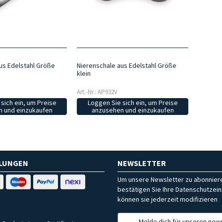
us Edelstahl Größe
Nierenschale aus Edelstahl Größe
klein
Art.-Nr.: AP932V
sich ein, um Preise
Loggen Sie sich ein, um Preise
 und einzukaufen
anzusehen und einzukaufen
HLUNGEN
NEWSLETTER
Um unsere Newsletter zu abonniere
bestätigen Sie Ihre Datenschutzein
können sie jederzeit modifizieren
Melde dich für unseren news