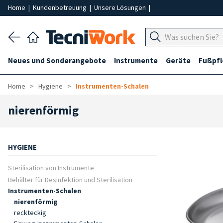
Home
|
Kundenbetreuung
|
Unsere Lösungen
|
Neues und Sonderangebote
Instrumente
Geräte
Fußpf
Home
Hygiene
Instrumenten-Schalen
nierenförmig
HYGIENE
Sterilisation von Instrumente
Behälter für Desinfektion und Sterilisation
Instrumenten-Schalen
nierenförmig
reckteckig