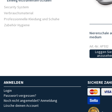
Einweg-Instrumenten-Schalen
Security System
Verbrauchsmaterial
Professionnelle Kleidung und Schuhe
Zubehör Hygiene
Nierenschale a
medium
Art.-Nr.: AP932
Loggen Sie 
anzusehen
ANMELDEN
SICHERE ZA
Login
Passwort vergessen?
Noch nicht angemeldet? Anmeldung
Lösche deinen Account