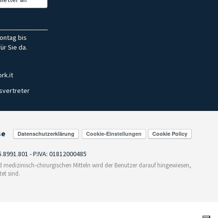
ontag bis
ür Sie da.
rk.it
svertreter
se
Cookie-Einstellungen
55.8991.801 - P.IVA: 01812000485
medizinisch-chirurgischen Mitteln wird der Benutzer darauf hingewiesen,
et sind.