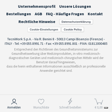
Unternehmensprofil
Unsere Lösungen
Bestellungen
AGB
FAQ - Häufige Fragen
Kontakt
Rechtliche Hinweise
Cookie-Einstellungen
TecniWork S.p.A. - Via R. Benini 8 - 50013 Campi Bisenzio (Firenze) -
ITALY - Tel: +39 055.8991.71 - Fax: +39 055.8991.801 - P.IVA: 01812000485
Entsprechend den Richtlinien des Gesundheitsministeriums zur
Gesundheitswerbung über Medizinprodukten, in-vitro medizinisch-
diagnostischen Geräten und medizinisch-chirurgischen Mitteln wird der
Benutzer darauf hingewiesen,
dass die hierin enthaltenen Informationen ausschließlich an professionelle
Anwender gerichtet sind.
Hinweis bei Erhebung
Anmelden
Wunschliste
Schnell bestellen
€ 0,00