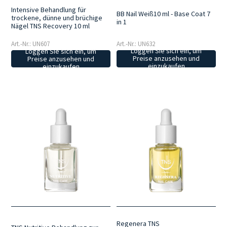
Intensive Behandlung für
BB Nail Weiß10 ml - Base Coat 7
trockene, dünne und brüchige
in 1
Nägel TNS Recovery 10 ml
Art.-Nr.: UN632
Art.-Nr.: UN607
Loggen Sie sich ein, um
Loggen Sie sich ein, um
Preise anzusehen und
Preise anzusehen und
einzukaufen
einzukaufen
Regenera TNS