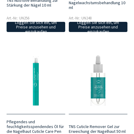
TNS Nutritive Behandlung zur
Nagelwachstumsbehandlung 10
Stärkung der Nägel 10 ml
ml
Art.-Nr.: UN256
Art.-Nr.: UN248
Loggen Sie sich ein, um
Loggen Sie sich ein, um
Preise anzusehen und
Preise anzusehen und
einzukaufen
einzukaufen
Pflegendes und
TNS Cuticle Remover Gel zur
feuchtigkeitsspendendes Öl für
Erweichung der Nagelhaut 50 ml
die Nagelhaut Cuticle Care Pen