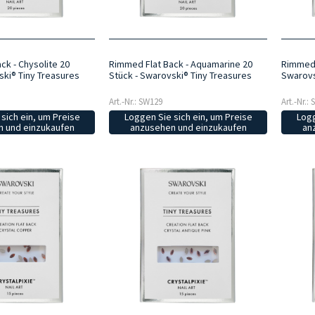
ck - Chysolite 20
Rimmed Flat Back - Aquamarine 20
Rimmed F
ski® Tiny Treasures
Stück - Swarovski® Tiny Treasures
Swarovs
Art.-Nr.: SW129
Art.-Nr.:
sich ein, um Preise
Loggen Sie sich ein, um Preise
Logg
 und einzukaufen
anzusehen und einzukaufen
an