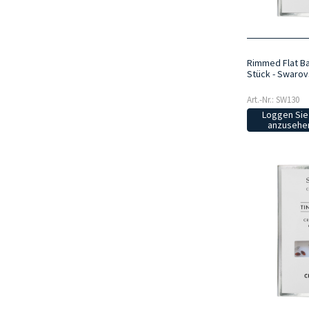
Rimmed Flat Ba
Stück - Swarov
Art.-Nr.: SW130
Loggen Sie 
anzusehen