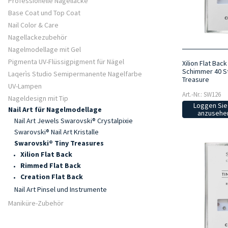
Professionelle Nagellacke
Base Coat und Top Coat
Nail Color & Care
Nagellackezubehör
Nagelmodellage mit Gel
Pigmenta UV-Flüssigpigment für Nägel
Xilion Flat Bac
Schimmer 40 St
Laqerìs Studio Semipermanente Nagelfarbe
Treasure
UV-Lampen
Art.-Nr.: SW126
Nageldesign mit Tip
Loggen Sie 
Nail Art für Nagelmodellage
anzusehen
Nail Art Jewels Swarovski® Crystalpixie
Swarovski® Nail Art Kristalle
Swarovski® Tiny Treasures
Xilion Flat Back
Rimmed Flat Back
Creation Flat Back
Nail Art Pinsel und Instrumente
Maniküre-Zubehör