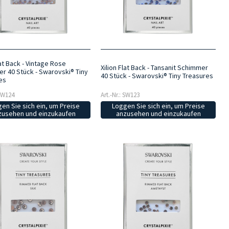
lat Back - Vintage Rose
Xilion Flat Back - Tansanit Schimmer
r 40 Stück - Swarovski® Tiny
40 Stück - Swarovski® Tiny Treasures
es
 SW124
Art.-Nr.: SW123
en Sie sich ein, um Preise
Loggen Sie sich ein, um Preise
zusehen und einzukaufen
anzusehen und einzukaufen