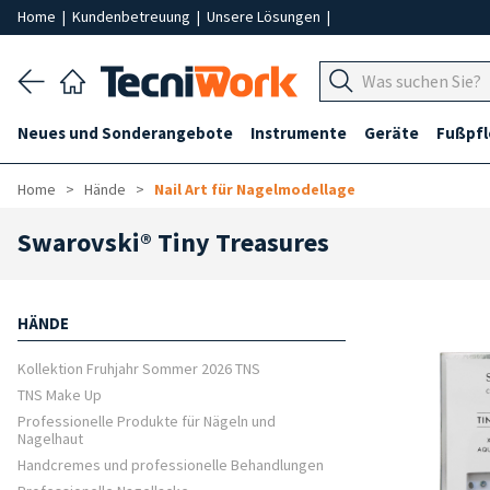
Home
|
Kundenbetreuung
|
Unsere Lösungen
|
Neues und Sonderangebote
Instrumente
Geräte
Fußpf
Home
Hände
Nail Art für Nagelmodellage
Swarovski® Tiny Treasures
HÄNDE
Kollektion Fruhjahr Sommer 2026 TNS
TNS Make Up
Professionelle Produkte für Nägeln und
Nagelhaut
Handcremes und professionelle Behandlungen