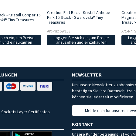
Creation Flat Back - Kristall Antique
Creation
ack - Kristall Copper 15
Pink 15 Stück - Swarovski® Tiny
Magma 1
ski® Tiny Treasures
Treasures
Treasur
Art.-Nr.: SW133
Art.-Nr.:
sich ein, um Preise
Loggen Sie sich ein, um Preise
Logg
 und einzukaufen
anzusehen und einzukaufen
an
HLUNGEN
NEWSLETTER
Um unsere Newsletter zu abonniere
bestätigen Sie Ihre Datenschutzein
können sie jederzeit modifizieren
Melde dich für unseren news
 Sockets Layer Certificates
KONTAKT
Unsere Kundenbetreuung ist von M