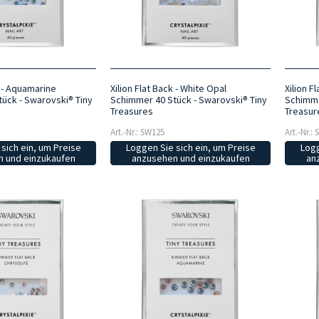
k - Aquamarine
Xilion Flat Back - White Opal
Xilion F
ück - Swarovski® Tiny
Schimmer 40 Stück - Swarovski® Tiny
Schimme
Treasures
Treasur
Art.-Nr.: SW125
Art.-Nr.:
sich ein, um Preise
Loggen Sie sich ein, um Preise
Logg
 und einzukaufen
anzusehen und einzukaufen
an