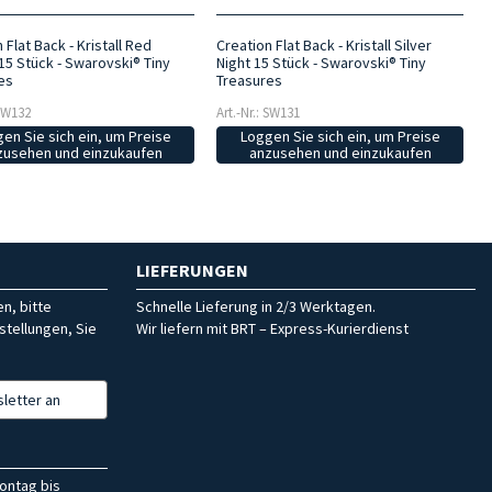
 Flat Back - Kristall Red
Creation Flat Back - Kristall Silver
5 Stück - Swarovski® Tiny
Night 15 Stück - Swarovski® Tiny
es
Treasures
 SW132
Art.-Nr.: SW131
en Sie sich ein, um Preise
Loggen Sie sich ein, um Preise
zusehen und einzukaufen
anzusehen und einzukaufen
LIEFERUNGEN
n, bitte
Schnelle Lieferung in 2/3 Werktagen.
stellungen, Sie
Wir liefern mit BRT – Express-Kurierdienst
letter an
ontag bis