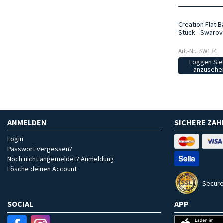
Creation Flat B
Stück - Swarov
Art.-Nr.: SW134
Loggen Sie 
anzusehen
ANMELDEN
SICHERE ZA
Login
Passwort vergessen?
Noch nicht angemeldet? Anmeldung
Lösche deinen Account
Secure
SOCIAL
APP