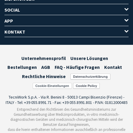
SOCIAL
APP
KONTAKT
Unternehmensprofil
Unsere Lösungen
Bestellungen
AGB
FAQ - Häufige Fragen
Kontakt
Rechtliche Hinweise
Cookie-Einstellungen
TecniWork S.p.A. - Via R. Benini 8 - 50013 Campi Bisenzio (Firenze) -
ITALY - Tel: +39 055.8991.71 - Fax: +39 055.8991.801 - P.IVA: 01812000485
Entsprechend den Richtlinien des Gesundheitsministeriums zur
Gesundheitswerbung über Medizinprodukten, in-vitro medizinisch-
diagnostischen Geräten und medizinisch-chirurgischen Mitteln wird der
Benutzer darauf hingewiesen,
dass die hierin enthaltenen Informationen ausschließlich an professionelle