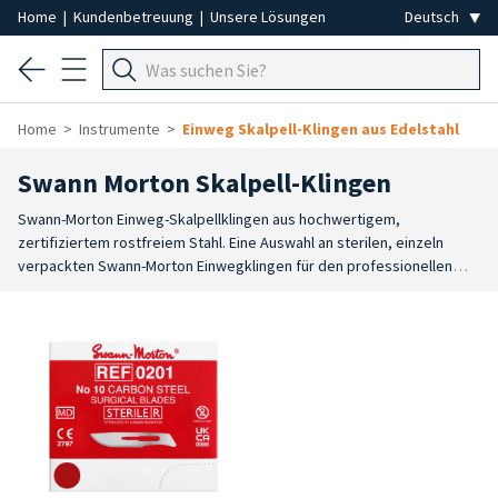
Home
|
Kundenbetreuung
|
Unsere Lösungen
Home
Instrumente
Einweg Skalpell-Klingen aus Edelstahl
Swann Morton Skalpell-Klingen
Swann-Morton Einweg-Skalpellklingen aus hochwertigem,
zertifiziertem rostfreiem Stahl. Eine Auswahl an sterilen, einzeln
verpackten Swann-Morton Einwegklingen für den professionellen
Einsatz. Klingen aus hochwertigem Stahl sorgen für höchste Präzision
beim Schneiden, um die zu behandelnde Oberfläche schnell und
gleichmäßig abzutragen. Skalpellklingen, die für höchste Präzision
beim Schneiden ausgelegt sind. Jede Swann Morton Klinge ist
einzeln verpackt und steril, um die für den professionellen Einsatz
erforderlichen hygienischen Bedingungen zu gewährleisten. Dank der
Qualität des verwendeten Stahls gewährleisten diese Klingen einen
gleichmäßigen und schnellen Schnitt, ideal für die effektive
Entfernung von Hyperkeratose. Hochwertiges Material: Klingen aus