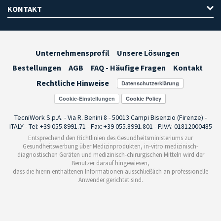
KONTAKT
Unternehmensprofil
Unsere Lösungen
Bestellungen
AGB
FAQ - Häufige Fragen
Kontakt
Rechtliche Hinweise
Cookie-Einstellungen
TecniWork S.p.A. - Via R. Benini 8 - 50013 Campi Bisenzio (Firenze) -
ITALY - Tel: +39 055.8991.71 - Fax: +39 055.8991.801 - P.IVA: 01812000485
Entsprechend den Richtlinien des Gesundheitsministeriums zur
Gesundheitswerbung über Medizinprodukten, in-vitro medizinisch-
diagnostischen Geräten und medizinisch-chirurgischen Mitteln wird der
Benutzer darauf hingewiesen,
dass die hierin enthaltenen Informationen ausschließlich an professionelle
Anwender gerichtet sind.