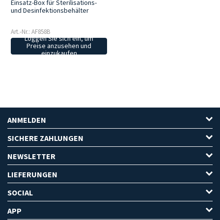
Einsatz-Box für Sterilisations-
und Desinfektionsbehälter
Art.-Nr.: AF858B
Loggen Sie sich ein, um
Preise anzusehen und
einzukaufen
ANMELDEN
SICHERE ZAHLUNGEN
NEWSLETTER
LIEFERUNGEN
SOCIAL
APP