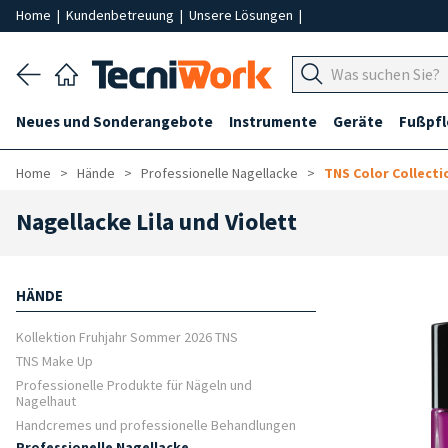
Home
|
Kundenbetreuung
|
Unsere Lösungen
|
Neues und Sonderangebote
Instrumente
Geräte
Fußpf
Home
Hände
Professionelle Nagellacke
TNS Color Collecti
Nagellacke Lila und Violett
HÄNDE
Kollektion Fruhjahr Sommer 2026 TNS
TNS Make Up
Professionelle Produkte für Nägeln und
Nagelhaut
Handcremes und professionelle Behandlungen
Professionelle Nagellacke