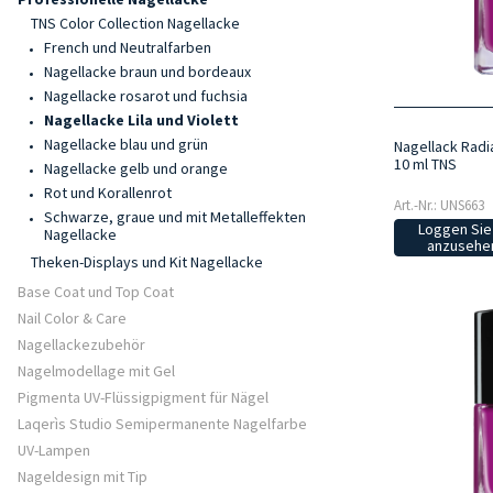
TNS Color Collection Nagellacke
French und Neutralfarben
Nagellacke braun und bordeaux
Nagellacke rosarot und fuchsia
Nagellacke Lila und Violett
Nagellacke blau und grün
Nagellack Radia
10 ml TNS
Nagellacke gelb und orange
Rot und Korallenrot
Art.-Nr.: UNS663
Schwarze, graue und mit Metalleffekten
Loggen Sie 
Nagellacke
anzusehen
Theken-Displays und Kit Nagellacke
Base Coat und Top Coat
Nail Color & Care
Nagellackezubehör
Nagelmodellage mit Gel
Pigmenta UV-Flüssigpigment für Nägel
Laqerìs Studio Semipermanente Nagelfarbe
UV-Lampen
Nageldesign mit Tip