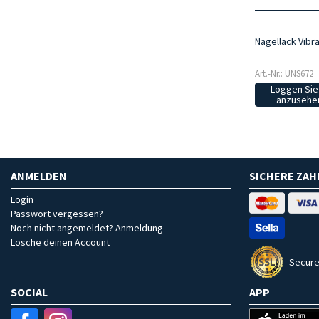
Nagellack Vibra
Art.-Nr.: UNS672
Loggen Sie 
anzusehen
ANMELDEN
SICHERE ZA
Login
Passwort vergessen?
Noch nicht angemeldet? Anmeldung
Lösche deinen Account
Secure
SOCIAL
APP