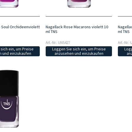
 Soul Orchideenviolett
Nagellack Rose Macarons violett 10
Nagellac
ml TNS
ml TNS
Art.-Nr.: UNS427
Art.-Nr.:
sich ein, um Preise
Loggen Sie sich ein, um Preise
Logg
 und einzukaufen
anzusehen und einzukaufen
an