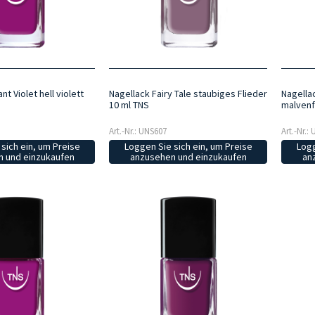
nt Violet hell violett
Nagellack Fairy Tale staubiges Flieder
Nagellac
10 ml TNS
malvenf
Art.-Nr.: UNS607
Art.-Nr.:
sich ein, um Preise
Loggen Sie sich ein, um Preise
Logg
 und einzukaufen
anzusehen und einzukaufen
an