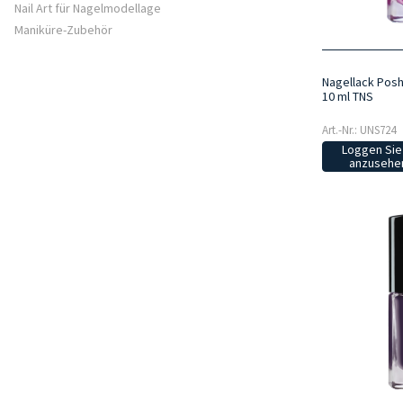
Nail Art für Nagelmodellage
Maniküre-Zubehör
Nagellack Posh
10 ml TNS
Art.-Nr.: UNS724
Loggen Sie 
anzusehen