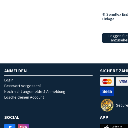
¾ Semiflex Ein
Einlage
Loggen Sie 
anzusehen
ANMELDEN
SICHERE ZA
Login
Passwort vergessen?
Noch nicht angemeldet? Anmeldung
Lösche deinen Account
Secure
SOCIAL
APP