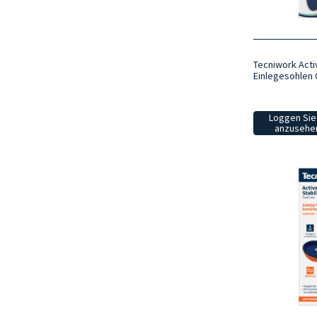
Tecniwork Activ
Einlegesohlen 
Loggen Sie 
anzusehen