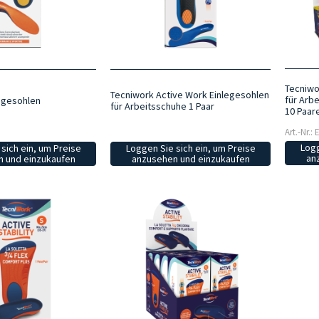
Tecniwo
Tecniwork Active Work Einlegesohlen
für Arb
egesohlen
für Arbeitsschuhe 1 Paar
10 Paar
Art.-Nr.:
Logg
sich ein, um Preise
Loggen Sie sich ein, um Preise
an
 und einzukaufen
anzusehen und einzukaufen