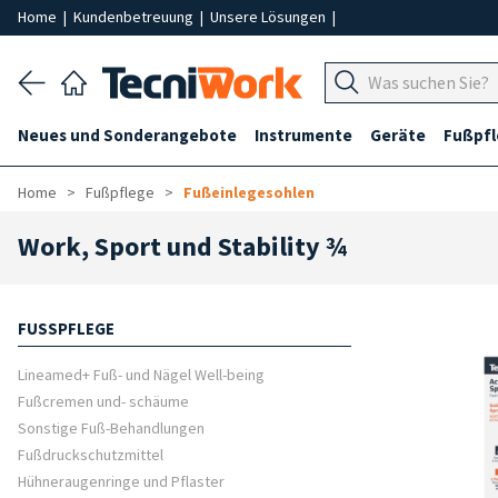
Home
|
Kundenbetreuung
|
Unsere Lösungen
|
Neues und Sonderangebote
Instrumente
Geräte
Fußpf
Home
Fußpflege
Fußeinlegesohlen
Work, Sport und Stability ¾
FUSSPFLEGE
Lineamed+ Fuß- und Nägel Well-being
Fußcremen und- schäume
Sonstige Fuß-Behandlungen
Fußdruckschutzmittel
Hühneraugenringe und Pflaster