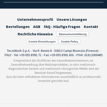
Unternehmensprofil
Unsere Lösungen
Bestellungen
AGB
FAQ - Häufige Fragen
Kontakt
Rechtliche Hinweise
Cookie-Einstellungen
TecniWork S.p.A. - Via R. Benini 8 - 50013 Campi Bisenzio (Firenze) -
ITALY - Tel: +39 055.8991.71 - Fax: +39 055.8991.801 - P.IVA: 01812000485
Entsprechend den Richtlinien des Gesundheitsministeriums zur
Gesundheitswerbung über Medizinprodukten, in-vitro medizinisch-
diagnostischen Geräten und medizinisch-chirurgischen Mitteln wird der
Benutzer darauf hingewiesen,
dass die hierin enthaltenen Informationen ausschließlich an professionelle
Anwender gerichtet sind.