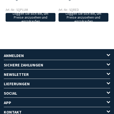
Art.-Nr.: SQPLUM
Art.-Nr.: SQRED
Loggen Sie sich ein, um
Loggen Sie sich ein, um
Preise anzusehen und
Preise anzusehen und
einzukaufen
einzukaufen
ANMELDEN
SICHERE ZAHLUNGEN
NEWSLETTER
LIEFERUNGEN
SOCIAL
APP
KONTAKT