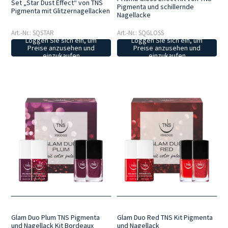
Set „Star Dust Effect“ von TNS
Pigmenta und schillernde
Pigmenta mit Glitzernagellacken
Nagellacke
Art.-Nr.: SQSTAR
Art.-Nr.: SQGLOSS
Loggen Sie sich ein, um
Loggen Sie sich ein, um
Preise anzusehen und
Preise anzusehen und
einzukaufen
einzukaufen
Glam Duo Plum TNS Pigmenta
Glam Duo Red TNS Kit Pigmenta
und Nagellack Kit Bordeaux
und Nagellack