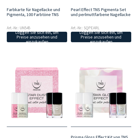
Farbkarte für Nagellacke und
Pearl Effect TNS Pigmenta Set
Pigmenta, 100 Farbtöne TNS
und perlmuttfarbene Nagellacke
Art.-Nr.: UN545
Art.-Nr.: SQPEARL
Loggen Sie sich ein, um
Loggen Sie sich ein, um
Preise anzusehen und
Preise anzusehen und
einzukaufen
einzukaufen
Prisma Gloss Effect Kit von TNS