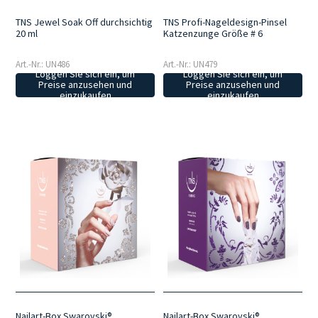
TNS Jewel Soak Off durchsichtig
TNS Profi-Nageldesign-Pinsel
20 ml
Katzenzunge Größe # 6
Art.-Nr.: UN486
Art.-Nr.: UN479
Loggen Sie sich ein, um
Loggen Sie sich ein, um
Preise anzusehen und
Preise anzusehen und
einzukaufen
einzukaufen
Nailart-Box Swarovski®
Nailart-Box Swarovski®