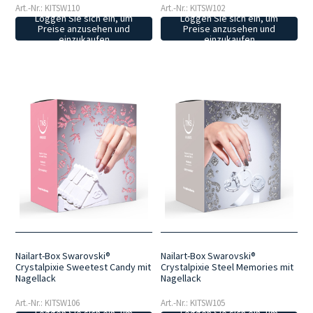
Art.-Nr.: KITSW110
Art.-Nr.: KITSW102
Loggen Sie sich ein, um
Loggen Sie sich ein, um
Preise anzusehen und
Preise anzusehen und
einzukaufen
einzukaufen
Nailart-Box Swarovski®
Nailart-Box Swarovski®
Crystalpixie Sweetest Candy mit
Crystalpixie Steel Memories mit
Nagellack
Nagellack
Art.-Nr.: KITSW106
Art.-Nr.: KITSW105
Loggen Sie sich ein, um
Loggen Sie sich ein, um