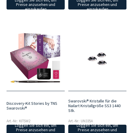
Preise anzusehen und
Preise anzusehen und
einzukaufen
einzukaufen
Swarovski® Kristalle für die
Discovery-Kit Stories by TNS
Nailart Kristallgröße SS3 1440
Swarovski®
Stk.
Art.-Nr.: KITSW2
Art.-Nr.: UN335A
Loggen Sie sich ein, um
Loggen Sie sich ein, um
Preise anzusehen und
Preise anzusehen und