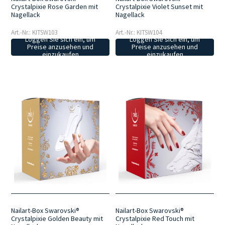
Crystalpixie Rose Garden mit
Crystalpixie Violet Sunset mit
Nagellack
Nagellack
Art.-Nr.: KITSW103
Art.-Nr.: KITSW104
Loggen Sie sich ein, um
Loggen Sie sich ein, um
Preise anzusehen und
Preise anzusehen und
einzukaufen
einzukaufen
Nailart-Box Swarovski®
Nailart-Box Swarovski®
Crystalpixie Golden Beauty mit
Crystalpixie Red Touch mit