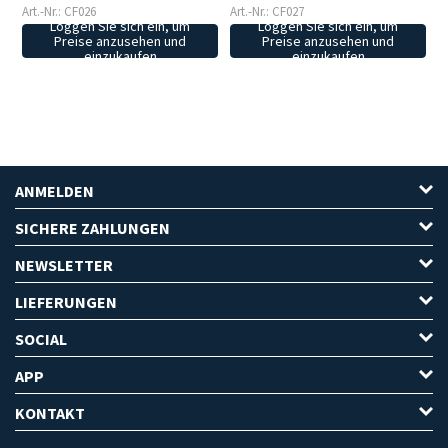
Art.-Nr.: CF026
Art.-Nr.: CF027
Loggen Sie sich ein, um
Loggen Sie sich ein, um
Preise anzusehen und
Preise anzusehen und
einzukaufen
einzukaufen
ANMELDEN
SICHERE ZAHLUNGEN
NEWSLETTER
LIEFERUNGEN
SOCIAL
APP
KONTAKT