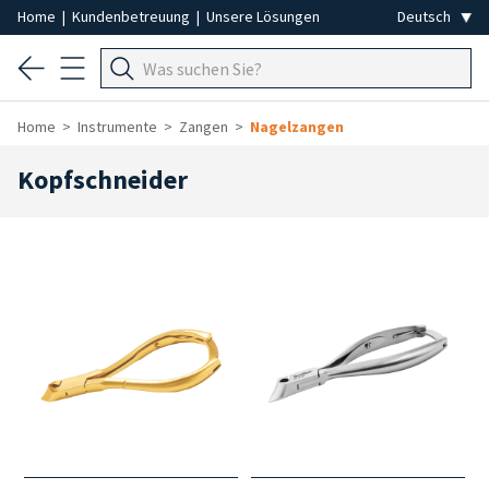
Home
|
Kundenbetreuung
|
Unsere Lösungen
Home
Instrumente
Zangen
Nagelzangen
Kopfschneider