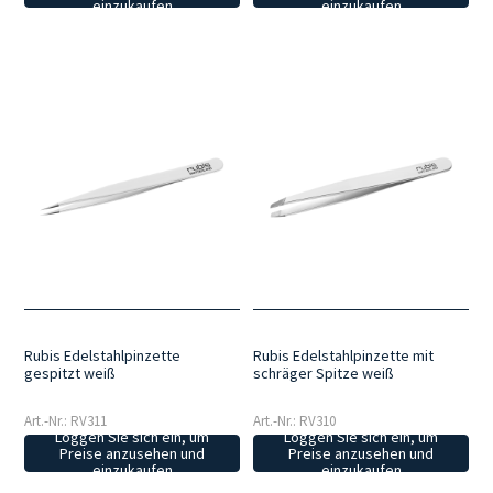
einzukaufen
einzukaufen
Rubis Edelstahlpinzette
Rubis Edelstahlpinzette mit
gespitzt weiß
schräger Spitze weiß
Art.-Nr.: RV311
Art.-Nr.: RV310
Loggen Sie sich ein, um
Loggen Sie sich ein, um
Preise anzusehen und
Preise anzusehen und
einzukaufen
einzukaufen