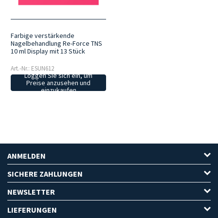
Farbige verstärkende
Nagelbehandlung Re-Force TNS
10 ml Display mit 13 Stück
Art.-Nr.: ESUN612
Loggen Sie sich ein, um
Preise anzusehen und
einzukaufen
ANMELDEN
SICHERE ZAHLUNGEN
NEWSLETTER
LIEFERUNGEN