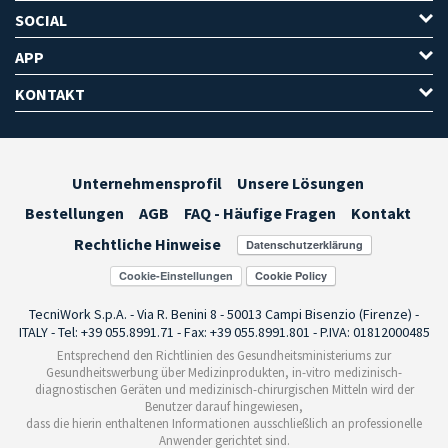
SOCIAL
APP
KONTAKT
Unternehmensprofil
Unsere Lösungen
Bestellungen
AGB
FAQ - Häufige Fragen
Kontakt
Rechtliche Hinweise
Cookie-Einstellungen
TecniWork S.p.A. - Via R. Benini 8 - 50013 Campi Bisenzio (Firenze) -
ITALY - Tel: +39 055.8991.71 - Fax: +39 055.8991.801 - P.IVA: 01812000485
Entsprechend den Richtlinien des Gesundheitsministeriums zur
Gesundheitswerbung über Medizinprodukten, in-vitro medizinisch-
diagnostischen Geräten und medizinisch-chirurgischen Mitteln wird der
Benutzer darauf hingewiesen,
dass die hierin enthaltenen Informationen ausschließlich an professionelle
Anwender gerichtet sind.