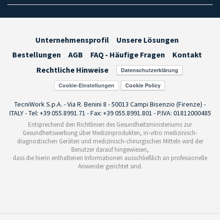
Unternehmensprofil
Unsere Lösungen
Bestellungen
AGB
FAQ - Häufige Fragen
Kontakt
Rechtliche Hinweise
Cookie-Einstellungen
TecniWork S.p.A. - Via R. Benini 8 - 50013 Campi Bisenzio (Firenze) -
ITALY - Tel: +39 055.8991.71 - Fax: +39 055.8991.801 - P.IVA: 01812000485
Entsprechend den Richtlinien des Gesundheitsministeriums zur
Gesundheitswerbung über Medizinprodukten, in-vitro medizinisch-
diagnostischen Geräten und medizinisch-chirurgischen Mitteln wird der
Benutzer darauf hingewiesen,
dass die hierin enthaltenen Informationen ausschließlich an professionelle
Anwender gerichtet sind.