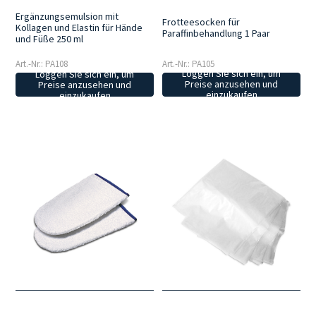
Ergänzungsemulsion mit
Frotteesocken für
Kollagen und Elastin für Hände
Paraffinbehandlung 1 Paar
und Füße 250 ml
Art.-Nr.: PA105
Art.-Nr.: PA108
Loggen Sie sich ein, um
Loggen Sie sich ein, um
Preise anzusehen und
Preise anzusehen und
einzukaufen
einzukaufen