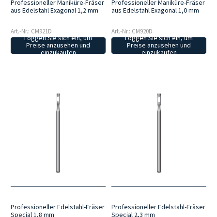
Professioneller Maniküre-Fräser
Professioneller Maniküre-Fräser
aus Edelstahl Exagonal 1,2 mm
aus Edelstahl Exagonal 1,0 mm
Art.-Nr.: CM921D
Art.-Nr.: CM920D
Loggen Sie sich ein, um
Loggen Sie sich ein, um
Preise anzusehen und
Preise anzusehen und
einzukaufen
einzukaufen
Professioneller Edelstahl-Fräser
Professioneller Edelstahl-Fräser
Special 1,8 mm
Special 2,3 mm