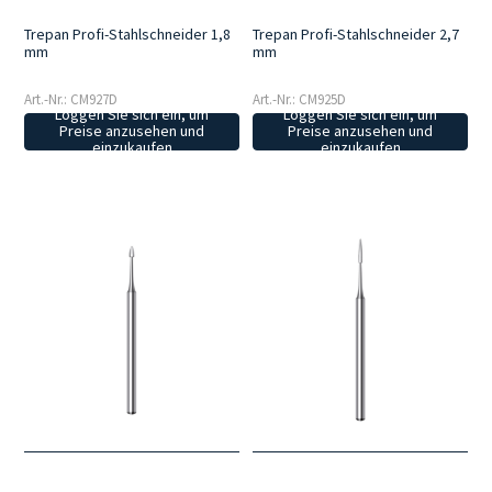
Trepan Profi-Stahlschneider 1,8
Trepan Profi-Stahlschneider 2,7
mm
mm
Art.-Nr.: CM927D
Art.-Nr.: CM925D
Loggen Sie sich ein, um
Loggen Sie sich ein, um
Preise anzusehen und
Preise anzusehen und
einzukaufen
einzukaufen