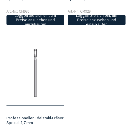
Art.-Nr.: CM930
Art.-Nr.: CM929
Loggen Sie sich ein, um
Loggen Sie sich ein, um
Preise anzusehen und
Preise anzusehen und
einzukaufen
einzukaufen
Professioneller Edelstahl-Fräser
Special 2,7 mm