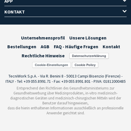
APP
KONTAKT
Unternehmensprofil
Unsere Lösungen
Bestellungen
AGB
FAQ - Häufige Fragen
Kontakt
Rechtliche Hinweise
Cookie-Einstellungen
TecniWork S.p.A. - Via R. Benini 8 - 50013 Campi Bisenzio (Firenze) -
ITALY - Tel: +39 055.8991.71 - Fax: +39 055.8991.801 - P.IVA: 01812000485
Entsprechend den Richtlinien des Gesundheitsministeriums zur
Gesundheitswerbung über Medizinprodukten, in-vitro medizinisch-
diagnostischen Geräten und medizinisch-chirurgischen Mitteln wird der
Benutzer darauf hingewiesen,
dass die hierin enthaltenen Informationen ausschließlich an professionelle
Anwender gerichtet sind.