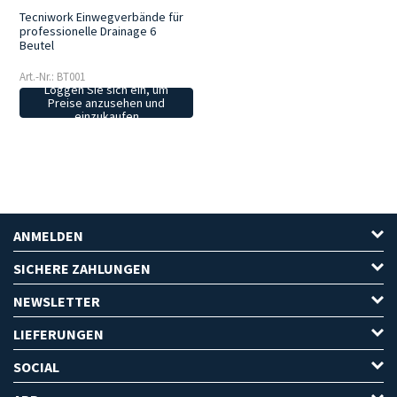
Tecniwork Einwegverbände für
professionelle Drainage 6
Beutel
Art.-Nr.: BT001
Loggen Sie sich ein, um
Preise anzusehen und
einzukaufen
ANMELDEN
SICHERE ZAHLUNGEN
NEWSLETTER
LIEFERUNGEN
SOCIAL