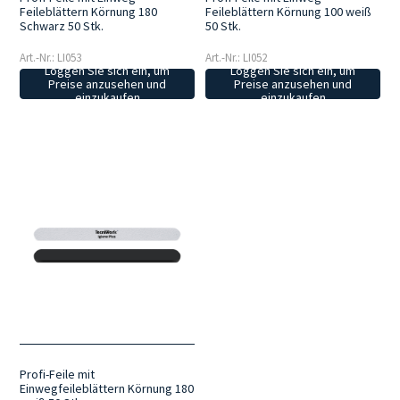
Feileblättern Körnung 180
Feileblättern Körnung 100 weiß
Schwarz 50 Stk.
50 Stk.
Art.-Nr.: LI053
Art.-Nr.: LI052
Loggen Sie sich ein, um
Loggen Sie sich ein, um
Preise anzusehen und
Preise anzusehen und
einzukaufen
einzukaufen
Profi-Feile mit
Einwegfeileblättern Körnung 180