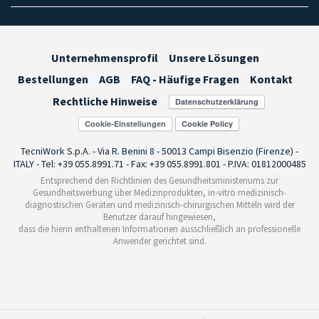
Unternehmensprofil
Unsere Lösungen
Bestellungen
AGB
FAQ - Häufige Fragen
Kontakt
Rechtliche Hinweise
Cookie-Einstellungen
TecniWork S.p.A. - Via R. Benini 8 - 50013 Campi Bisenzio (Firenze) -
ITALY - Tel: +39 055.8991.71 - Fax: +39 055.8991.801 - P.IVA: 01812000485
Entsprechend den Richtlinien des Gesundheitsministeriums zur
Gesundheitswerbung über Medizinprodukten, in-vitro medizinisch-
diagnostischen Geräten und medizinisch-chirurgischen Mitteln wird der
Benutzer darauf hingewiesen,
dass die hierin enthaltenen Informationen ausschließlich an professionelle
Anwender gerichtet sind.