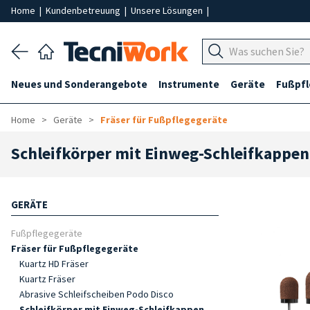
Home
|
Kundenbetreuung
|
Unsere Lösungen
|
Neues und Sonderangebote
Instrumente
Geräte
Fußpf
Home
Geräte
Fräser für Fußpflegegeräte
Schleifkörper mit Einweg-Schleifkappen
GERÄTE
Fußpflegegeräte
Fräser für Fußpflegegeräte
Kuartz HD Fräser
Kuartz Fräser
Abrasive Schleifscheiben Podo Disco
Schleifkörper mit Einweg-Schleifkappen