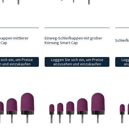
kappen mittlerer
Einweg-Schleifkappen mit grober
Schleif
 Cap
Körnung Smart Cap
sich ein, um Preise
Loggen Sie sich ein, um Preise
Logg
 und einzukaufen
anzusehen und einzukaufen
an