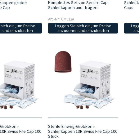
fkappen grober
Schleif
Komplettes Set von Secure Cap
e Cap
Caps
Schleifkappen und -trägern
Art.-Nr.: CM912A
sich ein, um Preise
Logg
Loggen Sie sich ein, um Preise
 und einzukaufen
an
anzusehen und einzukaufen
-Grobkorn-
Sterile Einweg-Grobkorn-
10R Swiss File Cap 100
Schleifkappen 13R Swiss File Cap 100
Stück