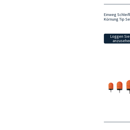
Einweg Schleif
Körnung Tip S
Loggen Sie 
anzusehen