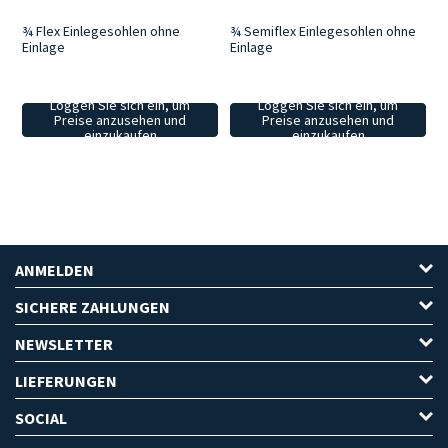
¾ Flex Einlegesohlen ohne
¾ Semiflex Einlegesohlen ohne
Einlage
Einlage
Loggen Sie sich ein, um
Loggen Sie sich ein, um
Preise anzusehen und
Preise anzusehen und
einzukaufen
einzukaufen
ANMELDEN
SICHERE ZAHLUNGEN
NEWSLETTER
LIEFERUNGEN
SOCIAL