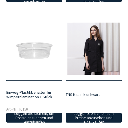
einzukaufen
einzukaufen
Einweg-Plastikbehälter für
TNS Kasack schwarz
Wimpernlamination 1 Stück
Art.-Nr.: TC150
Loggen Sie sich ein, um
Loggen Sie sich ein, um
Preise anzusehen und
Preise anzusehen und
einzukaufen
einzukaufen