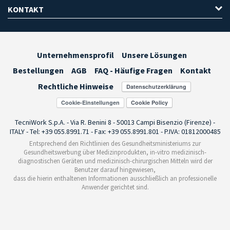
KONTAKT
Unternehmensprofil
Unsere Lösungen
Bestellungen
AGB
FAQ - Häufige Fragen
Kontakt
Rechtliche Hinweise
Cookie-Einstellungen
TecniWork S.p.A. - Via R. Benini 8 - 50013 Campi Bisenzio (Firenze) -
ITALY - Tel: +39 055.8991.71 - Fax: +39 055.8991.801 - P.IVA: 01812000485
Entsprechend den Richtlinien des Gesundheitsministeriums zur
Gesundheitswerbung über Medizinprodukten, in-vitro medizinisch-
diagnostischen Geräten und medizinisch-chirurgischen Mitteln wird der
Benutzer darauf hingewiesen,
dass die hierin enthaltenen Informationen ausschließlich an professionelle
Anwender gerichtet sind.