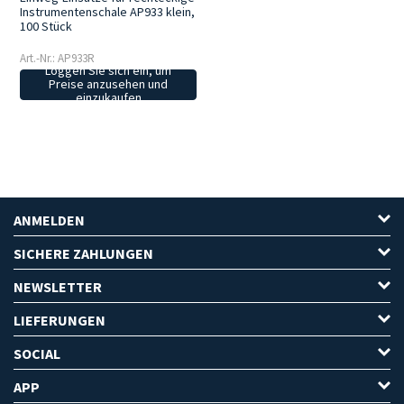
Instrumentenschale AP933 klein,
100 Stück
Art.-Nr.: AP933R
Loggen Sie sich ein, um
Preise anzusehen und
einzukaufen
ANMELDEN
SICHERE ZAHLUNGEN
NEWSLETTER
LIEFERUNGEN
SOCIAL
APP