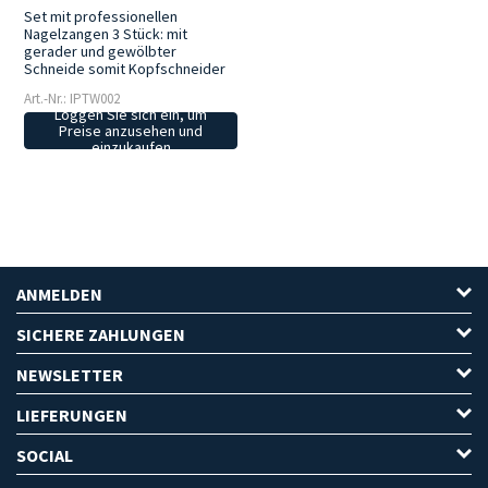
Set mit professionellen
Nagelzangen 3 Stück: mit
gerader und gewölbter
Schneide somit Kopfschneider
Art.-Nr.: IPTW002
Loggen Sie sich ein, um
Preise anzusehen und
einzukaufen
ANMELDEN
SICHERE ZAHLUNGEN
NEWSLETTER
LIEFERUNGEN
SOCIAL