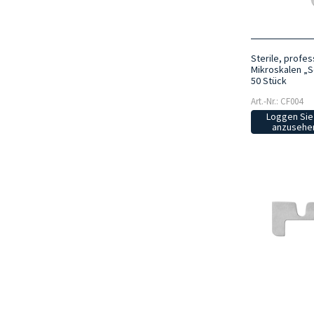
Sterile, profes
Mikroskalen „S
50 Stück
Art.-Nr.: CF004
Loggen Sie 
anzusehen