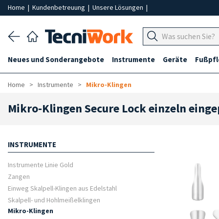
Home
|
Kundenbetreuung
|
Unsere Lösungen
|
Neues und Sonderangebote
Instrumente
Geräte
Fußpf
Home
Instrumente
Mikro-Klingen
Mikro-Klingen Secure Lock einzeln eing
INSTRUMENTE
Instrumente Linie Gold
Zangen
Einweg Skalpell-Klingen aus Edelstahl
Skalpell- und Hohlmeißelklingen
Mikro-Klingen