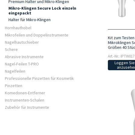
Premium Halter und Mikro-Klingen
Mikro-Klingen Secure Lock einzeln
eingepackt
Halter für Mikro-Klingen
Hornhauthobel
Mikrofeilen und Doppelinstrumente
Kit zum Testen
Nagelhautschieber
Mikroklingen S
Größen 40 Stü
Schere
Art.-Nr.: IPTW017
Abrasive Instrumente
Loggen Sie 
Nagel-Feilen T-PRO
anzusehen
Nagelfeilen
Professionelle Pinzetten für Kosmetik
Pinzetten
Komedonen-Entferner
Instrumenten-Schalen
Zubehör für Instrumente