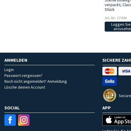
Sterile Einweg-
verpackt, Class
Stück
Art.-Nr.: CF044
Loggen Sie 
anzusehen
ANMELDEN
SICHERE ZA
Login
Passwort vergessen?
Noch nicht angemeldet? Anmeldung
Lösche deinen Account
Secure
SOCIAL
APP