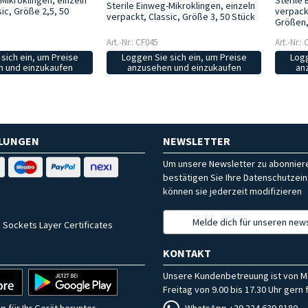
Mikroklingen, einzeln
Sterile 
Sterile Einweg-Mikroklingen, einzeln
ic, Größe 2,5, 50
verpack
verpackt, Classic, Größe 3, 50 Stück
Größen,
Art.-Nr.: CF045
Art.-Nr.:
sich ein, um Preise
Loggen Sie sich ein, um Preise
Logg
 und einzukaufen
anzusehen und einzukaufen
an
HLUNGEN
NEWSLETTER
Um unsere Newsletter zu abonniere
bestätigen Sie Ihre Datenschutzein
können sie jederzeit modifizieren
Melde dich für unseren news
 Sockets Layer Certificates
KONTAKT
Unsere Kundenbetreuung ist von M
Freitag von 9.00 bis 17.30 Uhr gern f
WhatsApp +39 334 639 8180