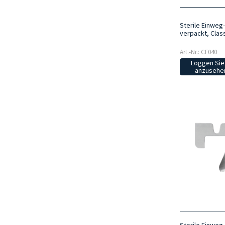
Sterile Einweg-
verpackt, Class
Art.-Nr.: CF040
Loggen Sie 
anzusehen