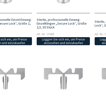
sionelle Einzel-Einweg-
Sterile, professionelle Einweg-
Sterile
ecure Lock“, Größe 2,
Einzelklingen „Secure Lock“, Größe
Lock“, 
2,5, 50 Stück
Art.-Nr.: CF005
Art.-Nr.:
sich ein, um Preise
Loggen Sie sich ein, um Preise
Logg
 und einzukaufen
anzusehen und einzukaufen
an