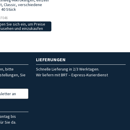
Einweg-Mikroklingen, einzeln
t, Classic, verschiedene
 40 Stück
 CF046
en Sie sich ein, um Preise
zusehen und einzukaufen
LIEFERUNGEN
n, bitte
Schnelle Lieferung in 2/3 Werktagen.
stellungen, Sie
Wir liefern mit BRT – Express-Kurierdienst
letter an
ontag bis
ür Sie da.