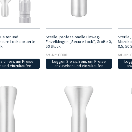
 Halter und
Sterile, professionelle Einweg-
Sterile,
ecure Lock sortierte
Einzelklingen „Secure Lock“, Größe 0,
Mikrokl
ck
50 Stück
0,5, 50 
Art.-Nr.: CF001
Art.-Nr.:
sich ein, um Preise
Loggen Sie sich ein, um Preise
Logg
 und einzukaufen
anzusehen und einzukaufen
an