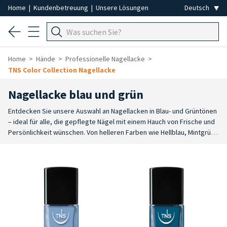
Home
|
Kundenbetreuung
|
Unsere Lösungen
Home
Hände
Professionelle Nagellacke
TNS Color Collection Nagellacke
Nagellacke blau und grün
Entdecken Sie unsere Auswahl an Nagellacken in Blau- und Grüntönen
– ideal für alle, die gepflegte Nägel mit einem Hauch von Frische und
Persönlichkeit wünschen.
Von helleren Farben wie Hellblau, Mintgrün
und Aquagrün bis hin zu intensiveren Tönen wie Nachtblau, Petrolblau,
Smaragdgrün und Teal. Nuancen wie Salbeigrün, Türkis und
Elektroblau – jeder Farbton bringt den Nagel optimal zur
Geltung.
Perfekt für alle, die elegante und ausdrucksstarke Looks
lieben. Diese Farben eignen sich sowohl für die professionelle
Maniküre als auch für die Pediküre und sorgen für ein gleichmäßiges,
glänzendes und gepflegtes Ergebnis.
Die zarteren Farbtöne wie
Hellblau und Aquagrün sind ideal für frische und leichte Looks. Die