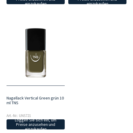
einzukaufen
einzukaufen
Nagellack Vertical Green grün 10
ml TNS
Art.-Nr.: UNS721
Loggen Sie sich ein, um
Preise anzusehen und
einzukaufen