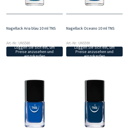
Nagellack Aria blau 10 ml TNS
Nagellack Oceano 10 ml TNS
Art.-Nr.: UNS580
Art.-Nr.: UNS590
Loggen Sie sich ein, um
Loggen Sie sich ein, um
Preise anzusehen und
Preise anzusehen und
einzukaufen
einzukaufen