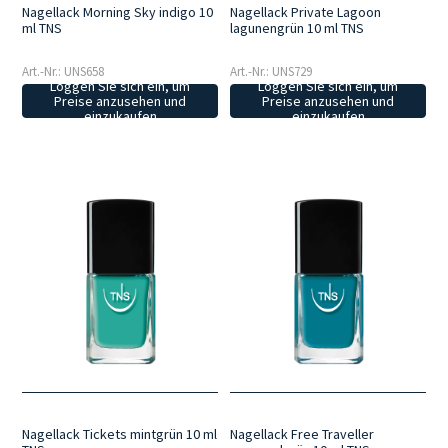
Nagellack Morning Sky indigo 10
Nagellack Private Lagoon
ml TNS
lagunengrün 10 ml TNS
Art.-Nr.: UNS658
Art.-Nr.: UNS729
Loggen Sie sich ein, um
Loggen Sie sich ein, um
Preise anzusehen und
Preise anzusehen und
einzukaufen
einzukaufen
Nagellack Tickets mintgrün 10 ml
Nagellack Free Traveller