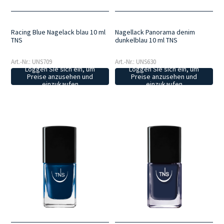
Racing Blue Nagelack blau 10 ml
Nagellack Panorama denim
TNS
dunkelblau 10 ml TNS
Art.-Nr.: UNS709
Art.-Nr.: UNS630
Loggen Sie sich ein, um
Loggen Sie sich ein, um
Preise anzusehen und
Preise anzusehen und
einzukaufen
einzukaufen