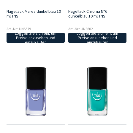
Nagellack Marea dunkelblau 10
Nagellack Chroma N°6
ml TNS
dunkelblau 10 ml TNS
Art.-Nr.: UNS579
Art.-Nr.: UNS602
Loggen Sie sich ein, um
Loggen Sie sich ein, um
Preise anzusehen und
Preise anzusehen und
einzukaufen
einzukaufen