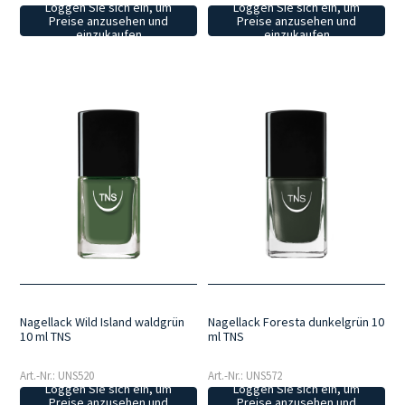
Loggen Sie sich ein, um
Loggen Sie sich ein, um
Preise anzusehen und
Preise anzusehen und
einzukaufen
einzukaufen
Nagellack Wild Island waldgrün
Nagellack Foresta dunkelgrün 10
10 ml TNS
ml TNS
Art.-Nr.: UNS520
Art.-Nr.: UNS572
Loggen Sie sich ein, um
Loggen Sie sich ein, um
Preise anzusehen und
Preise anzusehen und