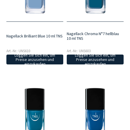
intensiveren Varianten wie Dunkelblau und Waldgrün verleihen Tiefe
und Charakter.
Eine umfassende Palette mit Texturen, die für ein
streifenfreies Auftragen und ein glänzendes, strahlendes oder
deckendes Finish entwickelt wurden.
Nagellack Chroma N°7 hellblau
Nagellack Brilliant Blue 10 ml TNS
10 ml TNS
Art.-Nr.: UNS610
Art.-Nr.: UNS603
Loggen Sie sich ein, um
Loggen Sie sich ein, um
Preise anzusehen und
Preise anzusehen und
einzukaufen
einzukaufen