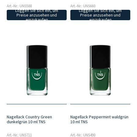
Art.-Nr.: UNS588
Art.-Nr.: UNS660
Loggen Sie sich ein, um
Loggen Sie sich ein, um
Preise anzusehen und
Preise anzusehen und
einzukaufen
einzukaufen
Nagellack Country Green
Nagellack Peppermint waldgrün
dunkelgrün 10 ml TNS
10 ml TNS
Art.-Nr.: UNS711
Art.-Nr.: UNS490