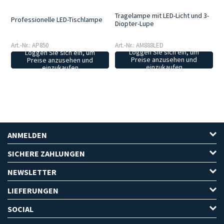
Tragelampe mit LED-Licht und 3-
Professionelle LED-Tischlampe
Diopter-Lupe
Art.-Nr.: AM888LED
Art.-Nr.: AP850
Loggen Sie sich ein, um
Loggen Sie sich ein, um
Preise anzusehen und
Preise anzusehen und
einzukaufen
einzukaufen
ANMELDEN
SICHERE ZAHLUNGEN
NEWSLETTER
LIEFERUNGEN
SOCIAL