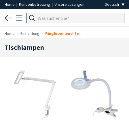
Home
|
Kundenbetreuung
|
Unsere Lösungen
Home
Einrichtung
Ringlupenleuchte
Tischlampen