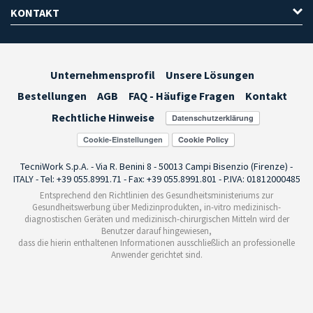
KONTAKT
Unternehmensprofil
Unsere Lösungen
Bestellungen
AGB
FAQ - Häufige Fragen
Kontakt
Rechtliche Hinweise
Cookie-Einstellungen
TecniWork S.p.A. - Via R. Benini 8 - 50013 Campi Bisenzio (Firenze) -
ITALY - Tel: +39 055.8991.71 - Fax: +39 055.8991.801 - P.IVA: 01812000485
Entsprechend den Richtlinien des Gesundheitsministeriums zur
Gesundheitswerbung über Medizinprodukten, in-vitro medizinisch-
diagnostischen Geräten und medizinisch-chirurgischen Mitteln wird der
Benutzer darauf hingewiesen,
dass die hierin enthaltenen Informationen ausschließlich an professionelle
Anwender gerichtet sind.