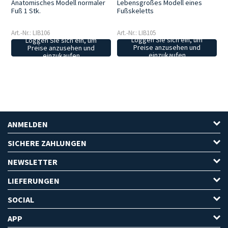
Lebensgroßes Modell eines
Anatomisches Modell normaler
Fußskeletts
Fuß 1 Stk.
Art.-Nr.: LIB105
Art.-Nr.: LIB106
Loggen Sie sich ein, um
Loggen Sie sich ein, um
Preise anzusehen und
Preise anzusehen und
einzukaufen
einzukaufen
ANMELDEN
SICHERE ZAHLUNGEN
NEWSLETTER
LIEFERUNGEN
SOCIAL
APP