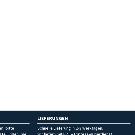
LIEFERUNGEN
n, bitte
Schnelle Lieferung in 2/3 Werktagen.
stellungen, Sie
Wir liefern mit BRT – Express-Kurierdienst