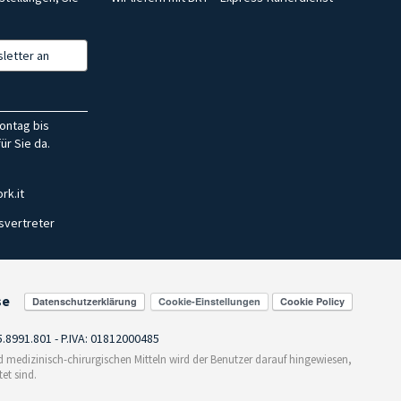
letter an
ontag bis
ür Sie da.
rk.it
svertreter
se
Cookie-Einstellungen
55.8991.801 - P.IVA: 01812000485
medizinisch-chirurgischen Mitteln wird der Benutzer darauf hingewiesen,
et sind.