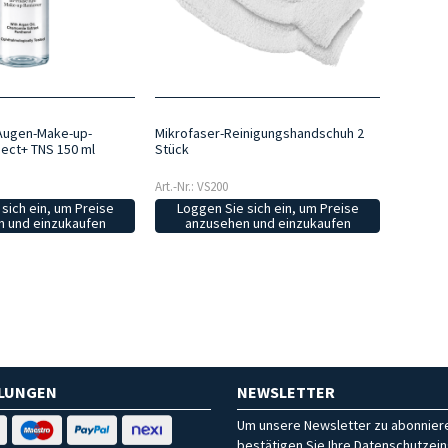
Augen-Make-up-
Mikrofaser-Reinigungshandschuh 2
ect+ TNS 150 ml
Stück
Art.-Nr.: VS200
sich ein, um Preise
Loggen Sie sich ein, um Preise
 und einzukaufen
anzusehen und einzukaufen
HLUNGEN
NEWSLETTER
Um unsere Newsletter zu abonniere
bestätigen Sie Ihre Datenschutzein