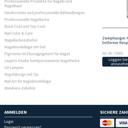
Professionelle Produkte für Nägeln und
Nagelhaut
Handcremes und professionelle Behandlungen
Professionelle Nagellacke
Base Coat und Top Coat
Nail Color & Care
Zweiphasiger 
Nagellackezubehör
Entferner Resp
Nagelmodellage mit Gel
Art.-Nr.: VS002
Pigmenta UV-Flüssigpigment für Nägel
Loggen Sie 
Laqerìs Studio Semipermanente Nagelfarbe
anzusehen
UV-Lampen
Nageldesign mit Tip
Nail Art für Nagelmodellage
Maniküre-Zubehör
ANMELDEN
SICHERE ZA
Login
Passwort vergessen?