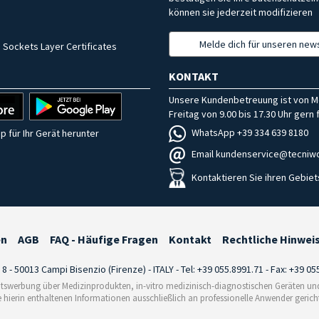
können sie jederzeit modifizieren
Melde dich für unseren news
 Sockets Layer Certificates
KONTAKT
Unsere Kundenbetreuung ist von M
Freitag von 9.00 bis 17.30 Uhr gern f
WhatsApp +39 334 639 8180
p für Ihr Gerät herunter
Email kundenservice@tecniwo
Kontaktieren Sie ihren Gebiet
en
AGB
FAQ - Häufige Fragen
Kontakt
Rechtliche Hinwei
i 8 - 50013 Campi Bisenzio (Firenze) - ITALY - Tel: +39 055.8991.71 - Fax: +39 0
tswerbung über Medizinprodukten, in-vitro medizinisch-diagnostischen Geräten und 
e hierin enthaltenen Informationen ausschließlich an professionelle Anwender gericht