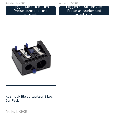
Art.-Nr.: MK404
Art.-Nr.: RV901
Loggen Sie sich ein, um
Loggen Sie sich ein, um
Preise anzusehen und
Preise anzusehen und
einzukaufen
einzukaufen
Kosmetik-Bleistiftspitzer 2-Loch
6er-Pack
Art.-Nr.: MK100R