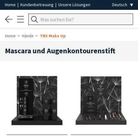
Home
|
Kundenbetreuung
|
Unsere Lösungen
Home
Hände
TNS Make Up
Mascara und Augenkontourenstift