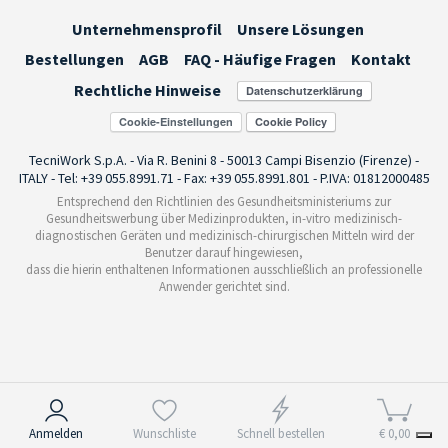
Unternehmensprofil
Unsere Lösungen
Bestellungen
AGB
FAQ - Häufige Fragen
Kontakt
Rechtliche Hinweise
Cookie-Einstellungen
TecniWork S.p.A. - Via R. Benini 8 - 50013 Campi Bisenzio (Firenze) -
ITALY - Tel: +39 055.8991.71 - Fax: +39 055.8991.801 - P.IVA: 01812000485
Entsprechend den Richtlinien des Gesundheitsministeriums zur
Gesundheitswerbung über Medizinprodukten, in-vitro medizinisch-
diagnostischen Geräten und medizinisch-chirurgischen Mitteln wird der
Benutzer darauf hingewiesen,
dass die hierin enthaltenen Informationen ausschließlich an professionelle
Anwender gerichtet sind.
Hinweis bei Erhebung
Anmelden
Wunschliste
Schnell bestellen
€ 0,00