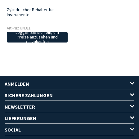
Zylindrischer Behälter für
Instrumente
Art.-Nr.: UN311
Loggen Sie sich ein, um
Preise anzusehen und
einzukaufen
ANMELDEN
SICHERE ZAHLUNGEN
NEWSLETTER
LIEFERUNGEN
SOCIAL