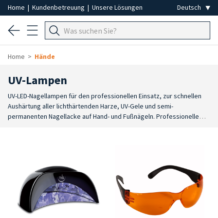
Home
|
Kundenbetreuung
|
Unsere Lösungen
Home
Hände
UV-Lampen
UV-LED-Nagellampen für den professionellen Einsatz, zur schnellen
Aushärtung aller lichthärtenden Harze, UV-Gele und semi-
permanenten Nagellacke auf Hand- und Fußnägeln. Professionelle
Nagellampen für Kosmetiksalons, für perfekte Maniküre, Pediküre
und Nagelmodellage.