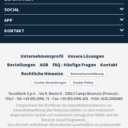
SOCIAL
APP
KONTAKT
Unternehmensprofil
Unsere Lösungen
Bestellungen
AGB
FAQ - Häufige Fragen
Kontakt
Rechtliche Hinweise
Cookie-Einstellungen
TecniWork S.p.A. - Via R. Benini 8 - 50013 Campi Bisenzio (Firenze) -
ITALY - Tel: +39 055.8991.71 - Fax: +39 055.8991.801 - P.IVA: 01812000485
Entsprechend den Richtlinien des Gesundheitsministeriums zur
Gesundheitswerbung über Medizinprodukten, in-vitro medizinisch-
diagnostischen Geräten und medizinisch-chirurgischen Mitteln wird der
Benutzer darauf hingewiesen,
dass die hierin enthaltenen Informationen ausschließlich an professionelle