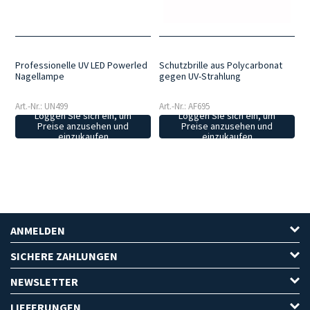
Professionelle UV LED Powerled
Schutzbrille aus Polycarbonat
Nagellampe
gegen UV-Strahlung
Art.-Nr.: UN499
Art.-Nr.: AF695
Loggen Sie sich ein, um
Loggen Sie sich ein, um
Preise anzusehen und
Preise anzusehen und
einzukaufen
einzukaufen
ANMELDEN
SICHERE ZAHLUNGEN
NEWSLETTER
LIEFERUNGEN