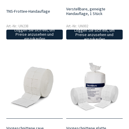
Verstellbare, geneigte
TNS-Frottee-Handauflage
Handauflage, 1 Stück
Art.-Nr.: UN238
Art.-Nr.: UN002
Loggen Sie sich ein, um
Loggen Sie sich ein, um
Preise anzusehen und
Preise anzusehen und
einzukaufen
einzukaufen
Vorgeschnittene raue
Vorgeschnittene glatte