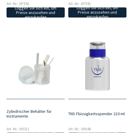
Art.-Nr.: AP935
Art.-Nr.: AP936
Loggen Sie sich ein, um
Loggen Sie sich ein, um
Preise anzusehen und
Preise anzusehen und
einzukaufen
einzukaufen
Zylindrischer Behälter für
TNS Flüssigkeitsspender 210 ml
Instrumente
Art.-Nr.: UN311
Art.-Nr.: UN540