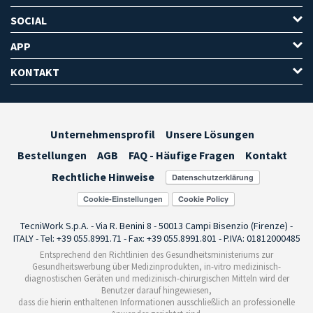
SOCIAL
APP
KONTAKT
Unternehmensprofil
Unsere Lösungen
Bestellungen
AGB
FAQ - Häufige Fragen
Kontakt
Rechtliche Hinweise
Cookie-Einstellungen
TecniWork S.p.A. - Via R. Benini 8 - 50013 Campi Bisenzio (Firenze) -
ITALY - Tel: +39 055.8991.71 - Fax: +39 055.8991.801 - P.IVA: 01812000485
Entsprechend den Richtlinien des Gesundheitsministeriums zur
Gesundheitswerbung über Medizinprodukten, in-vitro medizinisch-
diagnostischen Geräten und medizinisch-chirurgischen Mitteln wird der
Benutzer darauf hingewiesen,
dass die hierin enthaltenen Informationen ausschließlich an professionelle