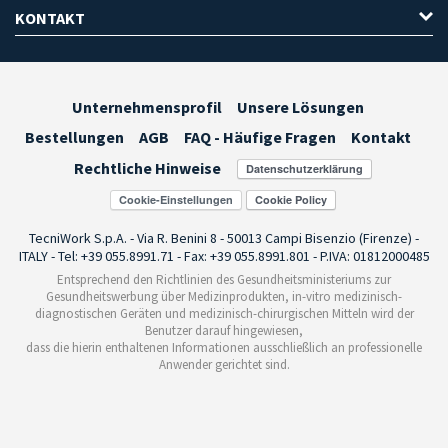
KONTAKT
Unternehmensprofil
Unsere Lösungen
Bestellungen
AGB
FAQ - Häufige Fragen
Kontakt
Rechtliche Hinweise
Cookie-Einstellungen
TecniWork S.p.A. - Via R. Benini 8 - 50013 Campi Bisenzio (Firenze) -
ITALY - Tel: +39 055.8991.71 - Fax: +39 055.8991.801 - P.IVA: 01812000485
Entsprechend den Richtlinien des Gesundheitsministeriums zur
Gesundheitswerbung über Medizinprodukten, in-vitro medizinisch-
diagnostischen Geräten und medizinisch-chirurgischen Mitteln wird der
Benutzer darauf hingewiesen,
dass die hierin enthaltenen Informationen ausschließlich an professionelle
Anwender gerichtet sind.