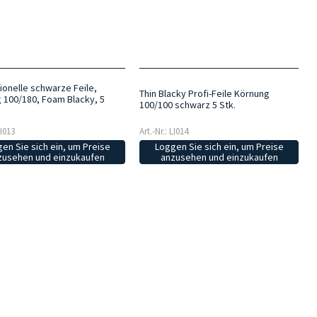
ionelle schwarze Feile,
Thin Blacky Profi-Feile Körnung
 100/180, Foam Blacky, 5
100/100 schwarz 5 Stk.
LI013
Art.-Nr.: LI014
en Sie sich ein, um Preise
Loggen Sie sich ein, um Preise
zusehen und einzukaufen
anzusehen und einzukaufen