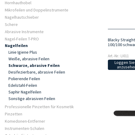
Hornhauthobel
Mikrofeilen und Doppelinstrumente
Nagelhautschieber
Schere
Abrasive Instrumente
Nagel-Feilen T-PRO
Blacky Straight
100/100 schwar
Nagelfeilen
Linie Igiene Plus
Art.-Nr.: LI011
Weiße, abrasive Feilen
Loggen Sie 
Schwarze, abrasive Feilen
anzusehen
Desifezierbare, abrasive Feilen
Polierende Feilen
Edelstahl-Feilen
Saphir Nagelfeilen
Sonstige abrasiven Feilen
Professionelle Pinzetten für Kosmetik
Pinzetten
Komedonen-Entferner
Instrumenten-Schalen