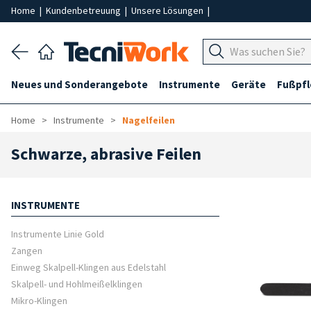
Home
|
Kundenbetreuung
|
Unsere Lösungen
|
Neues und Sonderangebote
Instrumente
Geräte
Fußpf
Home
Instrumente
Nagelfeilen
Schwarze, abrasive Feilen
INSTRUMENTE
Instrumente Linie Gold
Zangen
Einweg Skalpell-Klingen aus Edelstahl
Skalpell- und Hohlmeißelklingen
Mikro-Klingen