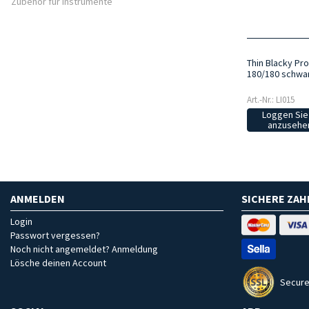
Zubehör für Instrumente
Thin Blacky Pro
180/180 schwar
Art.-Nr.: LI015
Loggen Sie 
anzusehen
ANMELDEN
SICHERE ZA
Login
Passwort vergessen?
Noch nicht angemeldet? Anmeldung
Lösche deinen Account
Secure