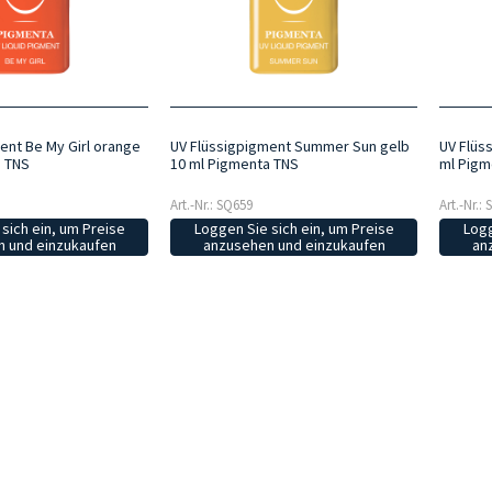
ent Be My Girl orange
UV Flüssigpigment Summer Sun gelb
UV Flüs
a TNS
10 ml Pigmenta TNS
ml Pigm
Art.-Nr.: SQ659
Art.-Nr.:
sich ein, um Preise
Loggen Sie sich ein, um Preise
Logg
 und einzukaufen
anzusehen und einzukaufen
an