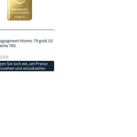
sigpigment Atomic 79 gold 10
enta TNS
 SQ429
en Sie sich ein, um Preise
zusehen und einzukaufen