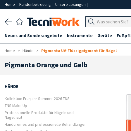
Home
|
Kundenbetreuung
|
Unsere Lösungen
|
Neues und Sonderangebote
Instrumente
Geräte
Fußpf
Home
Hände
Pigmenta UV-Flüssigpigment für Nägel
Pigmenta Orange und Gelb
HÄNDE
Kollektion Fruhjahr Sommer 2026 TNS
TNS Make Up
Professionelle Produkte für Nägeln und
Nagelhaut
Handcremes und professionelle Behandlungen