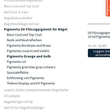
Professionelle Nagellacke
Base Coat und Top Coat
Nail Color & Care
Nagellackezubehör
Nagelmodellage mit Gel
Pigmenta UV-Flüssigpigment für Nägel
UV Flüssigpigm
Base Coat und Top Coat
10 ml Pigment
Nude und Neutralfarben
Pigmenta Bordeaux und Braun
Art.-Nr.: SQ468
Pigmenta rosarot und violett
Loggen Sie 
anzusehen
Pigmenta Orange und Gelb
Pigmenta rot
Pigmenta grün blau grau schwarz
Spezialeffekte
Entfernung von Pigmenta
Theken-Display und Kit Pigmenta
Laqerìs Studio Semipermanente Nagelfarbe
UV-Lampen
Nageldesign mit Tip
Nail Art für Nagelmodellage