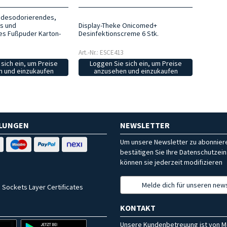
, desodorierendes,
s und
Display-Theke Onicomed+
es Fußpuder Karton-
Desinfektionscreme 6 Stk.
Art.-Nr.: ESCE413
sich ein, um Preise
Loggen Sie sich ein, um Preise
 und einzukaufen
anzusehen und einzukaufen
HLUNGEN
NEWSLETTER
Um unsere Newsletter zu abonniere
bestätigen Sie Ihre Datenschutzein
können sie jederzeit modifizieren
Melde dich für unseren news
 Sockets Layer Certificates
KONTAKT
Unsere Kundenbetreuung ist von M