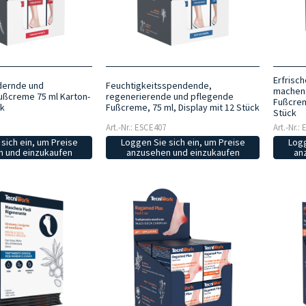
Erfrisc
dernde und
Feuchtigkeitsspendende,
machen
ußcreme 75 ml Karton-
regenerierende und pflegende
Fußcrem
ck
Fußcreme, 75 ml, Display mit 12 Stück
Stück
Art.-Nr.: ESCE407
Art.-Nr.:
sich ein, um Preise
Loggen Sie sich ein, um Preise
Logg
 und einzukaufen
anzusehen und einzukaufen
an