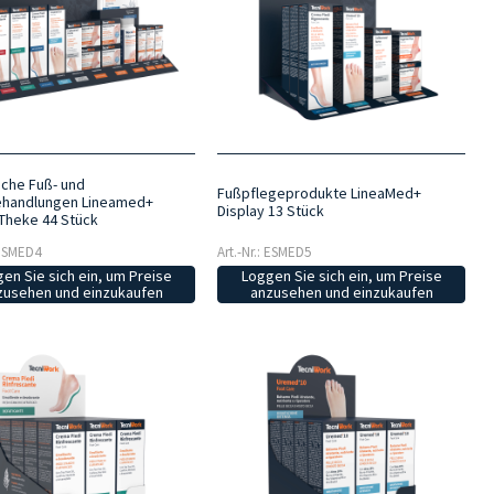
sche Fuß- und
Fußpflegeprodukte LineaMed+
ehandlungen Lineamed+
Display 13 Stück
-Theke 44 Stück
 ESMED4
Art.-Nr.: ESMED5
en Sie sich ein, um Preise
Loggen Sie sich ein, um Preise
zusehen und einzukaufen
anzusehen und einzukaufen