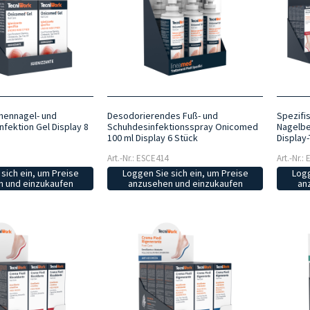
ennagel- und
Desodorierendes Fuß- und
Spezifi
fektion Gel Display 8
Schuhdesinfektionsspray Onicomed
Nagelb
100 ml Display 6 Stück
Display
Art.-Nr.: ESCE414
Art.-Nr.:
sich ein, um Preise
Loggen Sie sich ein, um Preise
Logg
 und einzukaufen
anzusehen und einzukaufen
an