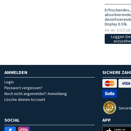
Erfrischendes
absorbierende
desinfizierend
Display 6 Stk.
Art.-Nr.: ESCE320
Loggen Sie 
anzusehen
ANMELDEN
SICHERE ZA
Login
Passwort vergessen?
Noch nicht angemeldet? Anmeldung
Lösche deinen Account
Secure
SOCIAL
APP