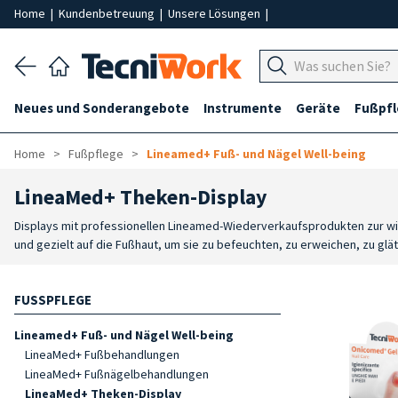
Home
|
Kundenbetreuung
|
Unsere Lösungen
|
Neues und Sonderangebote
Instrumente
Geräte
Fußpf
Home
Fußpflege
Lineamed+ Fuß- und Nägel Well-being
LineaMed+ Theken-Display
Displays mit professionellen Lineamed-Wiederverkaufsprodukten zur w
und gezielt auf die Fußhaut, um sie zu befeuchten, zu erweichen, zu g
FUSSPFLEGE
Lineamed+ Fuß- und Nägel Well-being
LineaMed+ Fußbehandlungen
LineaMed+ Fußnägelbehandlungen
LineaMed+ Theken-Display