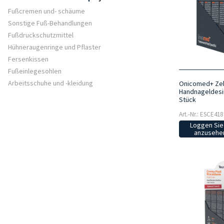
Fußcremen und- schäume
Sonstige Fuß-Behandlungen
Fußdruckschutzmittel
Hühneraugenringe und Pflaster
Fersenkissen
Fußeinlegesohlen
Arbeitsschuhe und -kleidung
Onicomed+ Zeh
Handnageldesin
Stück
Art.-Nr.: ESCE418
Loggen Sie 
anzusehen