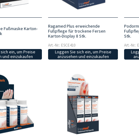
Ragamed Plus erweichende
Podorme
e Fußmaske Karton-
Fußpflege für trockene Fersen
Fußpfle
ck
Karton-Display 8 Stk.
Stk.
Art.-Nr.: ESCE410
Art.-Nr.:
Loggen Sie sich ein, um Preise
sich ein, um Preise
Logg
anzusehen und einzukaufen
 und einzukaufen
an