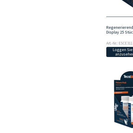
Regenerierend
Display 25 Stü
Art.-Nr.: ESCE311
Loggen Sie 
anzusehen