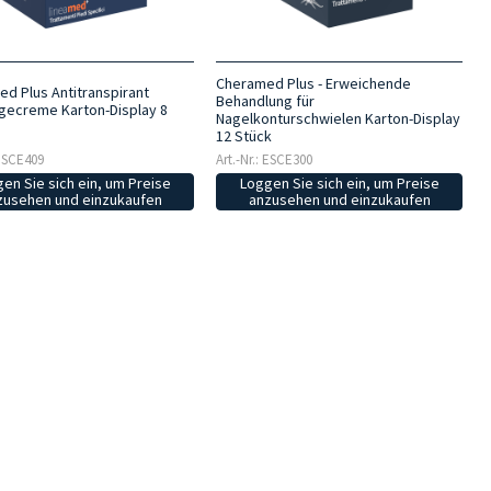
Cheramed Plus - Erweichende
d Plus Antitranspirant
Behandlung für
gecreme Karton-Display 8
Nagelkonturschwielen Karton-Display
12 Stück
 ESCE409
Art.-Nr.: ESCE300
en Sie sich ein, um Preise
Loggen Sie sich ein, um Preise
zusehen und einzukaufen
anzusehen und einzukaufen