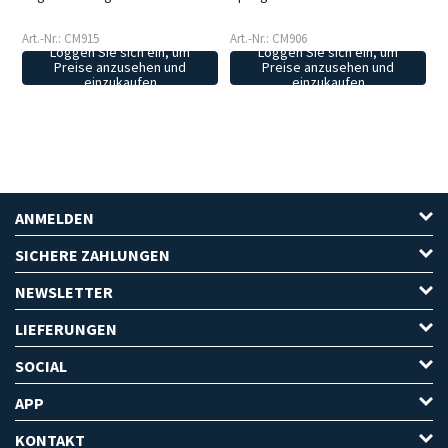
Art.-Nr.: CM915
Art.-Nr.: CM906
Loggen Sie sich ein, um
Loggen Sie sich ein, um
Preise anzusehen und
Preise anzusehen und
einzukaufen
einzukaufen
ANMELDEN
SICHERE ZAHLUNGEN
NEWSLETTER
LIEFERUNGEN
SOCIAL
APP
KONTAKT