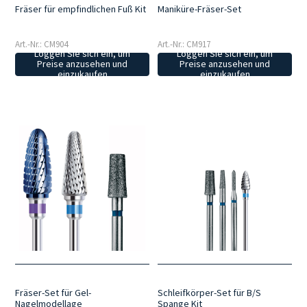
Fräser für empfindlichen Fuß Kit
Maniküre-Fräser-Set
Art.-Nr.: CM904
Art.-Nr.: CM917
Loggen Sie sich ein, um
Loggen Sie sich ein, um
Preise anzusehen und
Preise anzusehen und
einzukaufen
einzukaufen
Fräser-Set für Gel-
Schleifkörper-Set für B/S
Nagelmodellage
Spange Kit