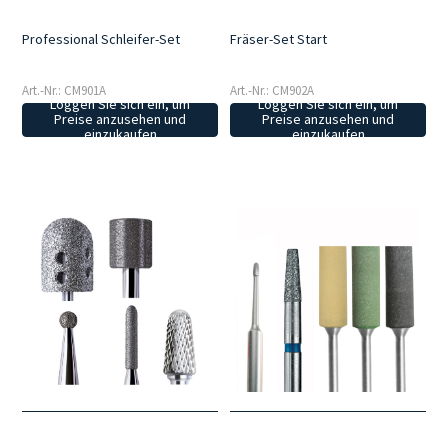
Professional Schleifer-Set
Fräser-Set Start
Art.-Nr.: CM901A
Art.-Nr.: CM902A
Loggen Sie sich ein, um
Loggen Sie sich ein, um
Preise anzusehen und
Preise anzusehen und
einzukaufen
einzukaufen