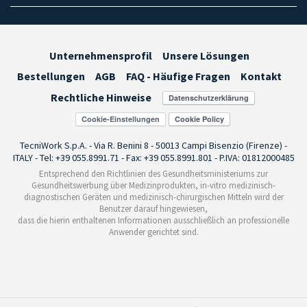
Unternehmensprofil
Unsere Lösungen
Bestellungen
AGB
FAQ - Häufige Fragen
Kontakt
Rechtliche Hinweise
Cookie-Einstellungen
TecniWork S.p.A. - Via R. Benini 8 - 50013 Campi Bisenzio (Firenze) -
ITALY - Tel: +39 055.8991.71 - Fax: +39 055.8991.801 - P.IVA: 01812000485
Entsprechend den Richtlinien des Gesundheitsministeriums zur
Gesundheitswerbung über Medizinprodukten, in-vitro medizinisch-
diagnostischen Geräten und medizinisch-chirurgischen Mitteln wird der
Benutzer darauf hingewiesen,
dass die hierin enthaltenen Informationen ausschließlich an professionelle
Anwender gerichtet sind.