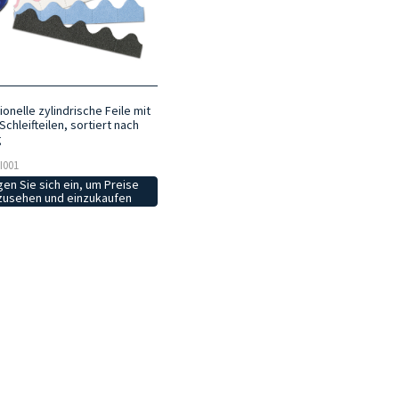
onelle zylindrische Feile mit
chleifteilen, sortiert nach
g
LI001
en Sie sich ein, um Preise
zusehen und einzukaufen