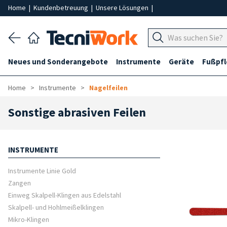
Home
|
Kundenbetreuung
|
Unsere Lösungen
|
Neues und Sonderangebote
Instrumente
Geräte
Fußpf
Home
Instrumente
Nagelfeilen
Sonstige abrasiven Feilen
INSTRUMENTE
Instrumente Linie Gold
Zangen
Einweg Skalpell-Klingen aus Edelstahl
Skalpell- und Hohlmeißelklingen
Mikro-Klingen