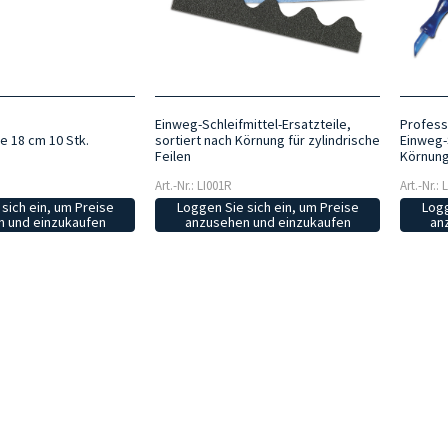
Einweg-Schleifmittel-Ersatzteile,
Professi
e 18 cm 10 Stk.
sortiert nach Körnung für zylindrische
Einweg-S
Feilen
Körnun
Art.-Nr.: LI001R
Art.-Nr.: 
sich ein, um Preise
Loggen Sie sich ein, um Preise
Logg
 und einzukaufen
anzusehen und einzukaufen
an