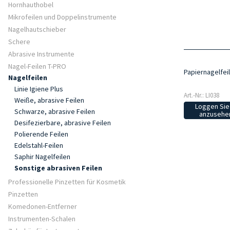
Hornhauthobel
Mikrofeilen und Doppelinstrumente
Nagelhautschieber
Schere
Abrasive Instrumente
Nagel-Feilen T-PRO
Papiernagelfeil
Nagelfeilen
Linie Igiene Plus
Art.-Nr.: LI038
Weiße, abrasive Feilen
Loggen Sie 
Schwarze, abrasive Feilen
anzusehen
Desifezierbare, abrasive Feilen
Polierende Feilen
Edelstahl-Feilen
Saphir Nagelfeilen
Sonstige abrasiven Feilen
Professionelle Pinzetten für Kosmetik
Pinzetten
Komedonen-Entferner
Instrumenten-Schalen