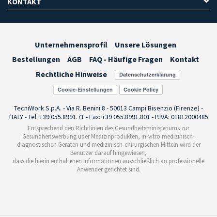
KONTAKT
Unternehmensprofil
Unsere Lösungen
Bestellungen
AGB
FAQ - Häufige Fragen
Kontakt
Rechtliche Hinweise
Cookie-Einstellungen
TecniWork S.p.A. - Via R. Benini 8 - 50013 Campi Bisenzio (Firenze) -
ITALY - Tel: +39 055.8991.71 - Fax: +39 055.8991.801 - P.IVA: 01812000485
Entsprechend den Richtlinien des Gesundheitsministeriums zur
Gesundheitswerbung über Medizinprodukten, in-vitro medizinisch-
diagnostischen Geräten und medizinisch-chirurgischen Mitteln wird der
Benutzer darauf hingewiesen,
dass die hierin enthaltenen Informationen ausschließlich an professionelle
Anwender gerichtet sind.