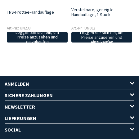
Verstellbare, geneigte
TNS-Frottee-Handauflage
Handauflage, 1 Stück
Art.-Nr.: UN238
Art.-Nr.: UN002
Loggen Sie sich ein, um
Loggen Sie sich ein, um
Preise anzusehen und
Preise anzusehen und
einzukaufen
einzukaufen
ANMELDEN
SICHERE ZAHLUNGEN
NEWSLETTER
LIEFERUNGEN
SOCIAL