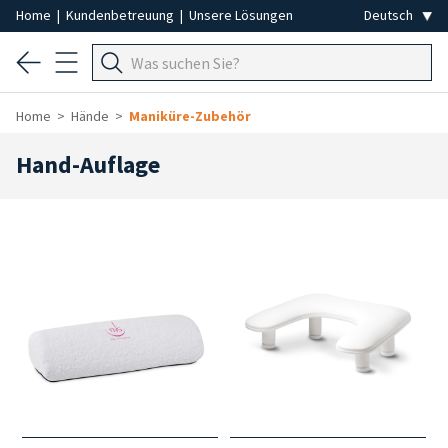
Home
|
Kundenbetreuung
|
Unsere Lösungen
Home
Hände
Maniküre-Zubehör
Hand-Auflage