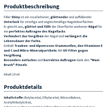
Produktbeschreibung
Filler
Shiny
ist ein rosafarbener,
glättender
und auffüllender
Unterlack
für streifige und ungleichmäßige Nageloberflächen.
Er gleicht aus
, glättet und füllt
die Oberfläche unebener
Nägel
für
ein
perfektes Auftragen des Nagellacks
.
Verhindert das Vergilben
der Nägel und
verlängert die
Lebensdauer der Farbe
.
Enthält
Trauben- und Alpenrosen-Stammzellen, den Vitaminen E
und C und
Mikro-Mineralpartikeln
. Mit
UV-Filter gegen
Vergilbung
.
Besonders einfaches
und
korrektes Auftragen
dank des
"Maxi-
Brush"-Pinsels
.
Inhalt 10 ml
Produktdetails
Inhaltstoffe:
Butylacetat, Ethylacetat, Nitrocellulose,
Acetyltributylcitrat,
Adipinsäure/Neopentylglykol/Trimellitsäureanhydrid-Copolymer,