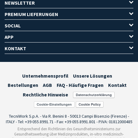
NEWSLETTER
PREMIUM LIEFERUNGEN
SOCIAL
APP
KONTAKT
Unternehmensprofil
Unsere Lösungen
Bestellungen
AGB
FAQ - Häufige Fragen
Kontakt
Rechtliche Hinweise
Cookie-Einstellungen
TecniWork S.p.A. - Via R. Benini 8 - 50013 Campi Bisenzio (Firenze) -
ITALY - Tel: +39 055.8991.71 - Fax: +39 055.8991.801 - P.IVA: 01812000485
Entsprechend den Richtlinien des Gesundheitsministeriums zur
Gesundheitswerbung über Medizinprodukten, in-vitro medizinisch-