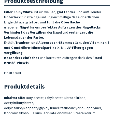
Produktbeschreibung
Filler
Shiny White
ist ein weißer,
glättender
und auffüllender
Unterlack
für streifige und ungleichmäßige Nageloberflächen.
Er gleicht aus
, glättet und füllt
die Oberfläche
unebener
Nägel
für ein
perfektes Auftragen des Nagellacks
.
Verhindert das Vergilben
der Nägel und
verlängert die
Lebensdauer der Farbe
.
Enthält
Trauben- und Alpenrosen-Stammzellen, den Vitaminen E
und C und
Mikro-Mineralpartikeln
. Mit
UV-Filter gegen
Vergilbung
.
Besonders einfaches
und korrektes Auftragen dank des
"Maxi-
Brush"-Pinsels
.
Inhalt 10 ml
Produktdetails
Inhaltstoffe:
Butylacetat, Ethylacetat, Nitrocellulose,
Acetyltributylcitrat,
Adipinsäure/Neopentylglykol/Trimellitsäureanhydrid-Copolymer,
Isopropylalkohol, Talkum, Acrylat-Copolymer, Stearalkonium