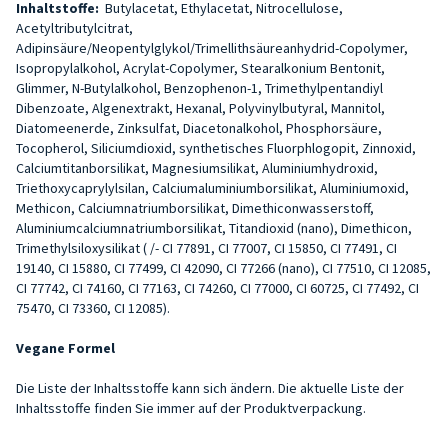
Inhaltstoffe:
Butylacetat, Ethylacetat, Nitrocellulose,
Acetyltributylcitrat,
Adipinsäure/Neopentylglykol/Trimellithsäureanhydrid-Copolymer,
Isopropylalkohol, Acrylat-Copolymer, Stearalkonium Bentonit,
Glimmer, N-Butylalkohol, Benzophenon-1, Trimethylpentandiyl
Dibenzoate, Algenextrakt, Hexanal, Polyvinylbutyral, Mannitol,
Diatomeenerde, Zinksulfat, Diacetonalkohol, Phosphorsäure,
Tocopherol, Siliciumdioxid, synthetisches Fluorphlogopit, Zinnoxid,
Calciumtitanborsilikat, Magnesiumsilikat, Aluminiumhydroxid,
Triethoxycaprylylsilan, Calciumaluminiumborsilikat, Aluminiumoxid,
Methicon, Calciumnatriumborsilikat, Dimethiconwasserstoff,
Aluminiumcalciumnatriumborsilikat, Titandioxid (nano), Dimethicon,
Trimethylsiloxysilikat ( /- CI 77891, CI 77007, CI 15850, CI 77491, CI
19140, CI 15880, CI 77499, CI 42090, CI 77266 (nano), CI 77510, CI 12085,
CI 77742, CI 74160, CI 77163, CI 74260, CI 77000, CI 60725, CI 77492, CI
75470, CI 73360, CI 12085).
Vegane Formel
Die Liste der Inhaltsstoffe kann sich ändern. Die aktuelle Liste der
Inhaltsstoffe finden Sie immer auf der Produktverpackung.