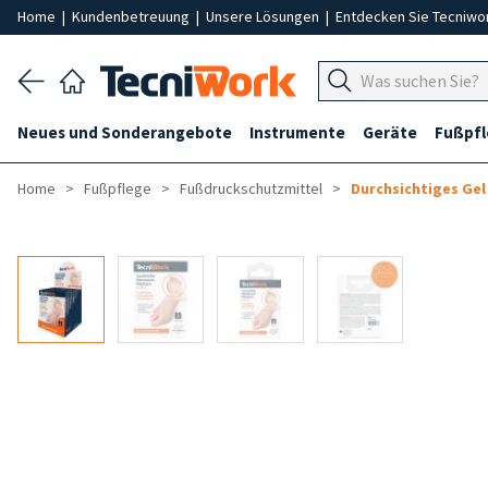
Home
|
Kundenbetreuung
|
Unsere Lösungen
|
Entdecken Sie Tecniwo
Neues und Sonderangebote
Instrumente
Geräte
Fußpf
Home
Fußpflege
Fußdruckschutzmittel
Durchsichtiges Ge