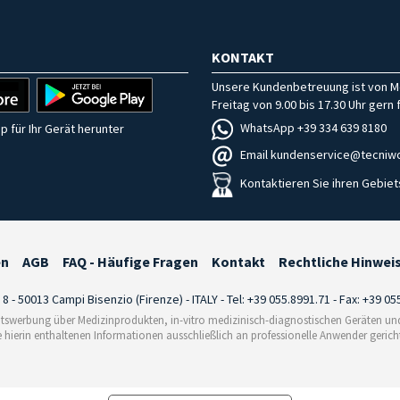
KONTAKT
Unsere Kundenbetreuung ist von M
Freitag von 9.00 bis 17.30 Uhr gern f
WhatsApp +39 334 639 8180
p für Ihr Gerät herunter
Email kundenservice@tecniwo
Kontaktieren Sie ihren Gebiet
en
AGB
FAQ - Häufige Fragen
Kontakt
Rechtliche Hinwei
i 8 - 50013 Campi Bisenzio (Firenze) - ITALY - Tel: +39 055.8991.71 - Fax: +39 0
tswerbung über Medizinprodukten, in-vitro medizinisch-diagnostischen Geräten und 
e hierin enthaltenen Informationen ausschließlich an professionelle Anwender gericht