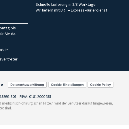
Schnelle Lieferung in 2/3 Werktagen.
Wir liefern mit BRT – Express-Kurierdienst
ontag bis
ür Sie da.
rk.it
svertreter
se
Cookie-Einstellungen
55.8991.801 - P.IVA: 01812000485
medizinisch-chirurgischen Mitteln wird der Benutzer darauf hingewiesen,
et sind.