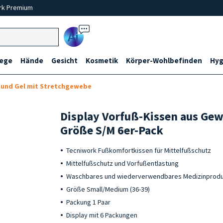
rk Premium
Ai
lege
Hände
Gesicht
Kosmetik
Körper-Wohlbefinden
Hyg
l und Gel mit Stretchgewebe
Display Vorfuß-Kissen aus Gew
Größe S/M 6er-Pack
Tecniwork Fußkomfortkissen für Mittelfußschutz
Mittelfußschutz und Vorfußentlastung
Waschbares und wiederverwendbares Medizinprod
Größe Small/Medium (36-39)
Packung 1 Paar
Display mit 6 Packungen