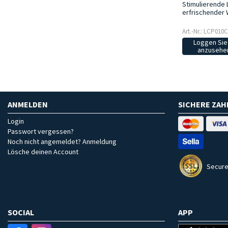
Stimulierende 
erfrischender 
Art.-Nr.: LCP010C
Loggen Sie 
anzusehen
ANMELDEN
SICHERE ZA
Login
Passwort vergessen?
Noch nicht angemeldet? Anmeldung
Lösche deinen Account
Secure
SOCIAL
APP