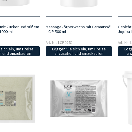
 mit Zucker und süßem
Massagekörperwachs mit Paranussöl
Gesicht
 1000 ml
L.C.P 500 ml
Jojoba L
Art.-Nr.: LCP004C
Art.-Nr.:
sich ein, um Preise
Loggen Sie sich ein, um Preise
Logg
 und einzukaufen
anzusehen und einzukaufen
an