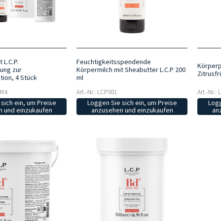
L.C.P.
Feuchtigkeitsspendende
Körperp
ung zur
Körpermilch mit Sheabutter L.C.P 200
Zitrusfr
ion, 4 Stück
ml
OM4
Art.-Nr.: LCP001
Art.-Nr.:
sich ein, um Preise
Loggen Sie sich ein, um Preise
Logg
 und einzukaufen
anzusehen und einzukaufen
an