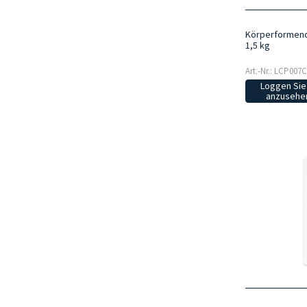
Körperformend
1,5 kg
Art.-Nr.: LCP007C
Loggen Sie 
anzusehen