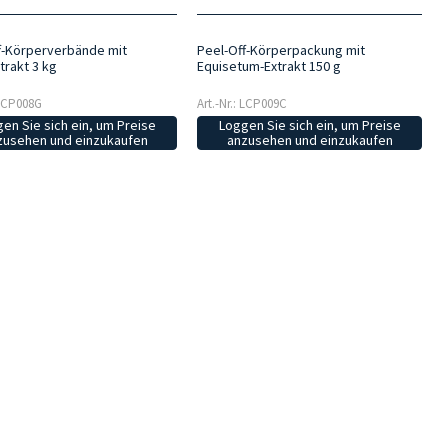
f-Körperverbände mit
Peel-Off-Körperpackung mit
trakt 3 kg
Equisetum-Extrakt 150 g
 LCP008G
Art.-Nr.: LCP009C
en Sie sich ein, um Preise
Loggen Sie sich ein, um Preise
zusehen und einzukaufen
anzusehen und einzukaufen