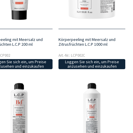
eeling mit Meersalz und
Körperpeeling mit Meersalz und
üchten L.C.P 200 ml
Zitrusfrüchten L.C.P 1000 ml
 LCP002
Art.-Nr.: LCP002C
en Sie sich ein, um Preise
Loggen Sie sich ein, um Preise
zusehen und einzukaufen
anzusehen und einzukaufen