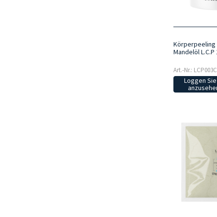
Körperpeeling
Mandelöl L.C.P
Art.-Nr.: LCP003C
Loggen Sie 
anzusehen