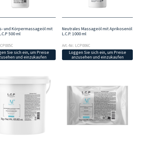
s- und Körpermassageöl mit
Neutrales Massageöl mit Aprikosenöl
.C.P 500 ml
L.C.P. 1000 ml
 LCP005C
Art.-Nr.: LCP006C
en Sie sich ein, um Preise
Loggen Sie sich ein, um Preise
zusehen und einzukaufen
anzusehen und einzukaufen