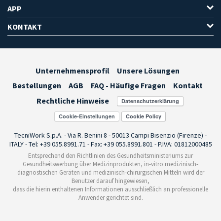
APP
KONTAKT
Unternehmensprofil
Unsere Lösungen
Bestellungen
AGB
FAQ - Häufige Fragen
Kontakt
Rechtliche Hinweise
Cookie-Einstellungen
TecniWork S.p.A. - Via R. Benini 8 - 50013 Campi Bisenzio (Firenze) -
ITALY - Tel: +39 055.8991.71 - Fax: +39 055.8991.801 - P.IVA: 01812000485
Entsprechend den Richtlinien des Gesundheitsministeriums zur
Gesundheitswerbung über Medizinprodukten, in-vitro medizinisch-
diagnostischen Geräten und medizinisch-chirurgischen Mitteln wird der
Benutzer darauf hingewiesen,
dass die hierin enthaltenen Informationen ausschließlich an professionelle
Anwender gerichtet sind.