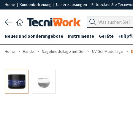
Home
|
Kundenbetreuung
|
Unsere Lösungen
|
Entdecken Sie Tecniwo
Neues und Sonderangebote
Instrumente
Geräte
Fußpf
Home
Hände
Nagelmodellage mit Gel
UV Gel-Modellage