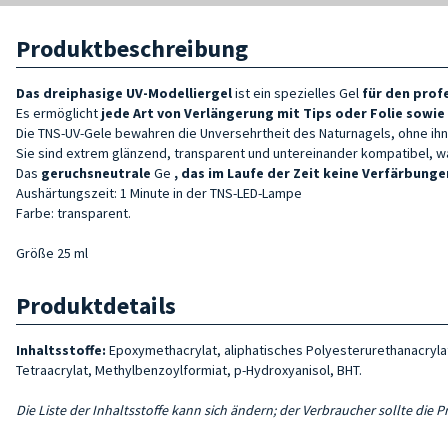
Produktbeschreibung
Das dreiphasige UV-Modelliergel
ist ein spezielles Gel
für den
profe
Es ermöglicht
jede Art von Verlängerung mit Tips oder Folie sowi
Die TNS-UV-Gele bewahren die Unversehrtheit des Naturnagels, ohne ihn
Sie sind extrem glänzend, transparent und untereinander kompatibel, was
Das
geruchsneutrale
Ge
, das
im Laufe der Zeit
keine Verfärbunge
Aushärtungszeit: 1 Minute in der TNS-LED-Lampe
Farbe: transparent.
Größe 25 ml
Produktdetails
Inhaltsstoffe:
Epoxymethacrylat, aliphatisches Polyesterurethanacrylat
Tetraacrylat, Methylbenzoylformiat, p-Hydroxyanisol, BHT.
Die Liste der Inhaltsstoffe kann sich ändern; der Verbraucher sollte die 