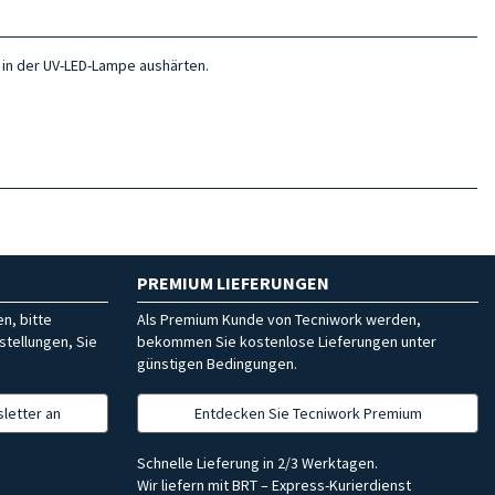
g in der UV-LED-Lampe aushärten.
PREMIUM LIEFERUNGEN
n, bitte
Als Premium Kunde von Tecniwork werden,
stellungen, Sie
bekommen Sie kostenlose Lieferungen unter
günstigen Bedingungen.
letter an
Entdecken Sie Tecniwork Premium
Schnelle Lieferung in 2/3 Werktagen.
Wir liefern mit BRT – Express-Kurierdienst