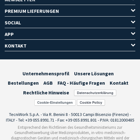
PREMIUM LIEFERUNGEN
SOCIAL
APP
KONTAKT
Unternehmensprofil
Unsere Lösungen
Bestellungen
AGB
FAQ - Häufige Fragen
Kontakt
Rechtliche Hinweise
Cookie-Einstellungen
TecniWork S.p.A. - Via R. Benini 8 - 50013 Campi Bisenzio (Firenze) -
ITALY - Tel: +39 055.8991.71 - Fax: +39 055.8991.801 - P.IVA: 01812000485
Entsprechend den Richtlinien des Gesundheitsministeriums zur
Gesundheitswerbung über Medizinprodukten, in-vitro medizinisch-
diagnostischen Geräten und medizinisch-chirurgischen Mitteln wird der