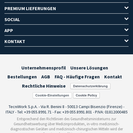
PREMIUM LIEFERUNGEN
SOCIAL
APP
KONTAKT
Unternehmensprofil
Unsere Lösungen
Bestellungen
AGB
FAQ - Häufige Fragen
Kontakt
Rechtliche Hinweise
Cookie-Einstellungen
TecniWork S.p.A. - Via R. Benini 8 - 50013 Campi Bisenzio (Firenze) -
ITALY - Tel: +39 055.8991.71 - Fax: +39 055.8991.801 - P.IVA: 01812000485
Entsprechend den Richtlinien des Gesundheitsministeriums zur
Gesundheitswerbung über Medizinprodukten, in-vitro medizinisch-
diagnostischen Geräten und medizinisch-chirurgischen Mitteln wird der