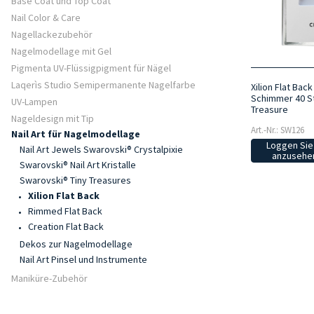
Base Coat und Top Coat
Nail Color & Care
Nagellackezubehör
Nagelmodellage mit Gel
Pigmenta UV-Flüssigpigment für Nägel
Laqerìs Studio Semipermanente Nagelfarbe
Xilion Flat Bac
Schimmer 40 St
UV-Lampen
Treasure
Nageldesign mit Tip
Art.-Nr.: SW126
Nail Art für Nagelmodellage
Loggen Sie 
Nail Art Jewels Swarovski® Crystalpixie
anzusehen
Swarovski® Nail Art Kristalle
Swarovski® Tiny Treasures
Xilion Flat Back
Rimmed Flat Back
Creation Flat Back
Dekos zur Nagelmodellage
Nail Art Pinsel und Instrumente
Maniküre-Zubehör