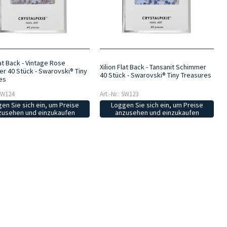
lat Back - Vintage Rose
Xilion Flat Back - Tansanit Schimmer
r 40 Stück - Swarovski® Tiny
40 Stück - Swarovski® Tiny Treasures
es
 SW124
Art.-Nr.: SW123
en Sie sich ein, um Preise
Loggen Sie sich ein, um Preise
zusehen und einzukaufen
anzusehen und einzukaufen