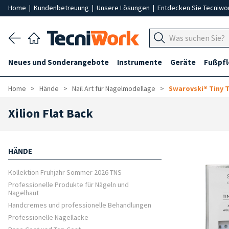
Home
|
Kundenbetreuung
|
Unsere Lösungen
|
Entdecken Sie Tecniwo
Neues und Sonderangebote
Instrumente
Geräte
Fußpf
Home
Hände
Nail Art für Nagelmodellage
Swarovski® Tiny 
Xilion Flat Back
HÄNDE
Kollektion Fruhjahr Sommer 2026 TNS
Professionelle Produkte für Nägeln und
Nagelhaut
Handcremes und professionelle Behandlungen
Professionelle Nagellacke