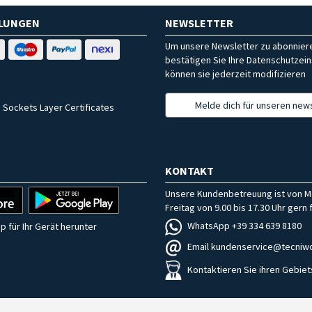
HLUNGEN
NEWSLETTER
Um unsere Newsletter zu abonniere
bestätigen Sie Ihre Datenschutzein
können sie jederzeit modifizieren
Melde dich für unseren news
 Sockets Layer Certificates
KONTAKT
Unsere Kundenbetreuung ist von M
Freitag von 9.00 bis 17.30 Uhr gern f
WhatsApp +39 334 639 8180
p für Ihr Gerät herunter
Email kundenservice@tecniwo
Kontaktieren Sie ihren Gebiet